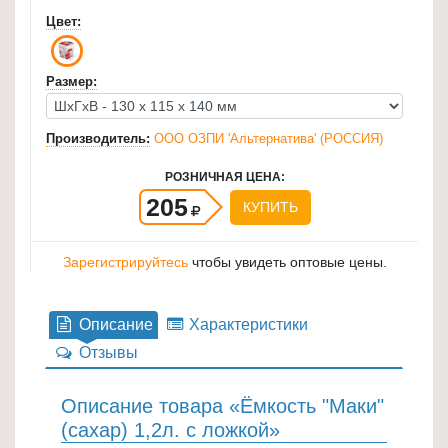
для
Цвет:
кухни
≡
Размер:
+
Производитель:
ООО ОЗПИ 'Альтернатива' (РОССИЯ)
Товары
для
РОЗНИЧНАЯ ЦЕНА:
уборки
205
КУПИТЬ
≡
+
Зарегистрируйтесь
чтобы увидеть оптовые цены.
Товары
для
Описание
Характеристики
дачи
Отзывы
и
сада
≡
Описание товара «Ёмкость "Маки"
(сахар) 1,2л. с ложкой»
+