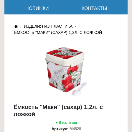
≡
НОВИНКИ
КОНТАКТЫ
+
Товары
ИЗДЕЛИЯ ИЗ ПЛАСТИКА
для
ЁМКОСТЬ "МАКИ" (САХАР) 1,2Л. С ЛОЖКОЙ
животных
Товары
для
дома
≡
+
Туризм
и
отдых
Ёмкость "Маки" (сахар) 1,2л. с
ложкой
Посуда
● В наличии
и
Артикул:
М4828
товары