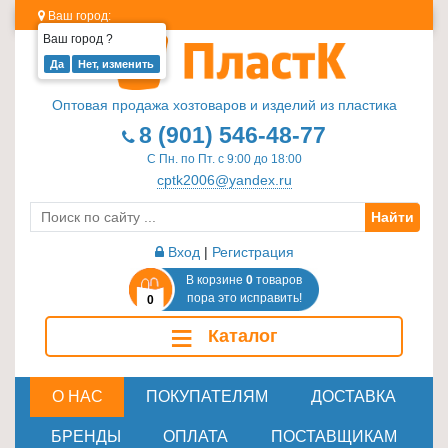
Ваш город:
Ваш город
?
Изделия
из
Оптовая продажа хозтоваров и изделий из пластика
пластика
8 (901) 546-48-77
≡
С Пн. по Пт. с 9:00 до 18:00
+
cptk2006@yandex.ru
Найти
Стеклотара
≡
Вход
|
Регистрация
+
В корзине
0
товаров
пора это исправить!
0
Пластиковая
≡
Каталог
мебель
≡
+
О НАС
ПОКУПАТЕЛЯМ
ДОСТАВКА
Хозтовары
БРЕНДЫ
ОПЛАТА
ПОСТАВЩИКАМ