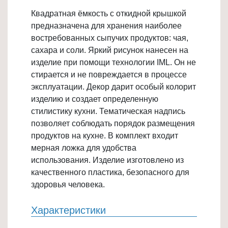
Товары
Квадратная ёмкость с откидной крышкой
для
предназначена для хранения наиболее
ванной
востребованных сыпучих продуктов: чая,
и
сахара и соли. Яркий рисунок нанесен на
туалета
изделие при помощи технологии IML. Он не
стирается и не повреждается в процессе
Товары
эксплуатации. Декор дарит особый колорит
для
изделию и создает определенную
детей
стилистику кухни. Тематическая надпись
≡
позволяет соблюдать порядок размещения
+
продуктов на кухне. В комплект входит
мерная ложка для удобства
Товары
использования. Изделие изготовлено из
для
качественного пластика, безопасного для
хранения
здоровья человека.
≡
+
Характеристики