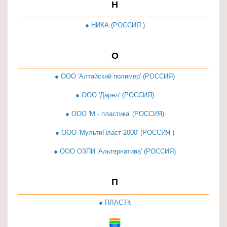
Н
Товары
для
● НИКА (РОССИЯ )
ванной
и
О
туалета
● ООО 'Алтайский полимер' (РОССИЯ)
Товары
для
● ООО 'Дарел' (РОССИЯ)
детей
● ООО 'М - пластика' (РОССИЯ)
≡
+
● ООО 'МультиПласт 2000' (РОССИЯ )
● ООО ОЗПИ 'Альтернатива' (РОССИЯ)
Товары
для
хранения
П
≡
+
● ПЛАСТК