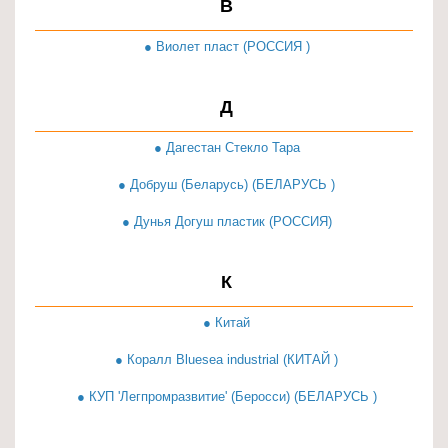
В
для
кухни
● Виолет пласт (РОССИЯ )
≡
+
Д
Товары
● Дагестан Стекло Тара
для
● Добруш (Беларусь) (БЕЛАРУСЬ )
уборки
≡
● Дунья Догуш пластик (РОССИЯ)
+
К
Товары
для
● Китай
дачи
и
● Коралл Bluesea industrial (КИТАЙ )
сада
● КУП 'Легпромразвитие' (Беросси) (БЕЛАРУСЬ )
≡
+