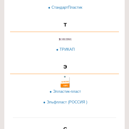
● СтандартПластик
Т
● ТРИКАП
Э
● Элластик-пласт
● Эльфпласт (РОССИЯ )