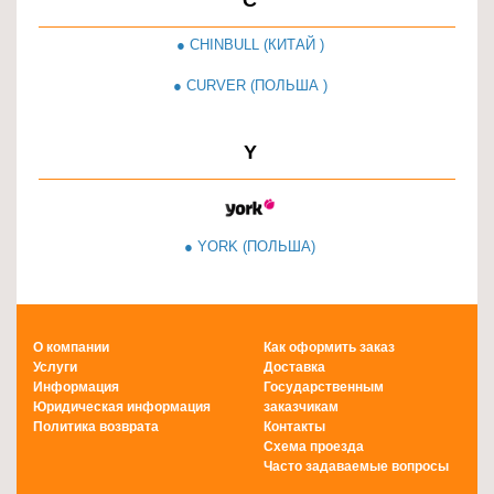
C
● CHINBULL (КИТАЙ )
● CURVER (ПОЛЬША )
Y
● YORK (ПОЛЬША)
О компании
Как оформить заказ
Услуги
Доставка
Информация
Государственным
Юридическая информация
заказчикам
Политика возврата
Контакты
Схема проезда
Часто задаваемые вопросы