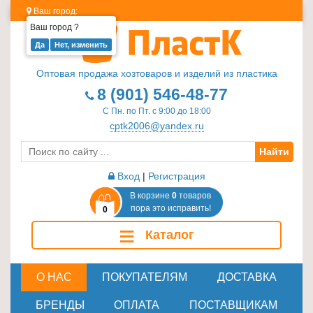
Ваш город:
Ваш город
?
Изделия
из
Оптовая продажа хозтоваров и изделий из пластика
пластика
8 (901) 546-48-77
≡
С Пн. по Пт. с 9:00 до 18:00
+
cptk2006@yandex.ru
Найти
Стеклотара
≡
Вход
|
Регистрация
+
В корзине
0
товаров
пора это исправить!
0
Пластиковая
≡
Каталог
мебель
≡
+
О НАС
ПОКУПАТЕЛЯМ
ДОСТАВКА
Хозтовары
БРЕНДЫ
ОПЛАТА
ПОСТАВЩИКАМ