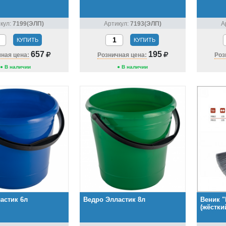
кул:
7199(ЭЛП)
Артикул:
7193(ЭЛП)
А
КУПИТЬ
КУПИТЬ
657
195
ная цена:
Розничная цена:
Роз
● В наличии
● В наличии
астик 6л
Ведро Элластик 8л
Веник 
(жёстки