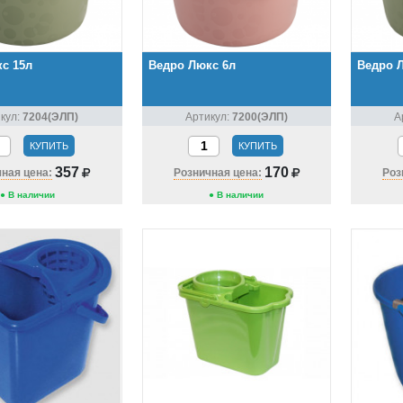
с 15л
Ведро Люкс 6л
Ведро 
кул:
7204(ЭЛП)
Артикул:
7200(ЭЛП)
А
КУПИТЬ
КУПИТЬ
357
170
ная цена:
Розничная цена:
Роз
● В наличии
● В наличии