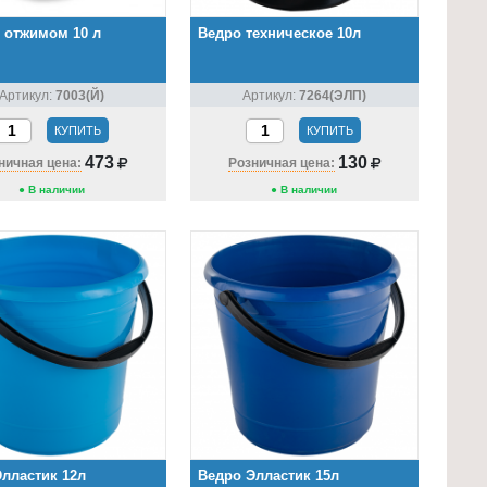
 отжимом 10 л
Ведро техническое 10л
Артикул:
7003(Й)
Артикул:
7264(ЭЛП)
КУПИТЬ
КУПИТЬ
473
130
ничная цена:
Розничная цена:
● В наличии
● В наличии
лластик 12л
Ведро Элластик 15л