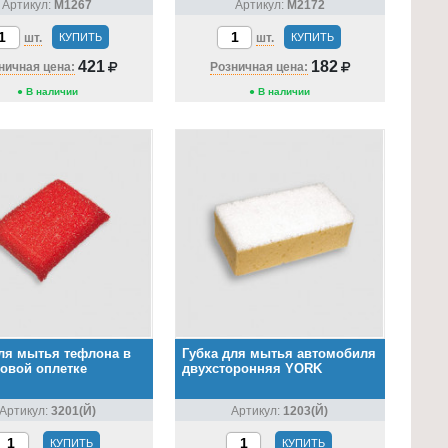
Артикул:
М1267
Артикул:
М2172
шт.
КУПИТЬ
шт.
КУПИТЬ
421
182
ничная цена:
Розничная цена:
● В наличии
● В наличии
ля мытья тефлона в
Губка для мытья автомобиля
овой оплетке
двухсторонняя YORK
Артикул:
3201(Й)
Артикул:
1203(Й)
КУПИТЬ
КУПИТЬ