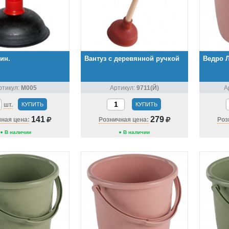
ин.
Вантуз с деревянной ручкой
Ведро 
ртикул:
М005
Артикул:
9711(Й)
А
шт.
КУПИТЬ
КУПИТЬ
141
279
ная цена:
Розничная цена:
Роз
● В наличии
● В наличии