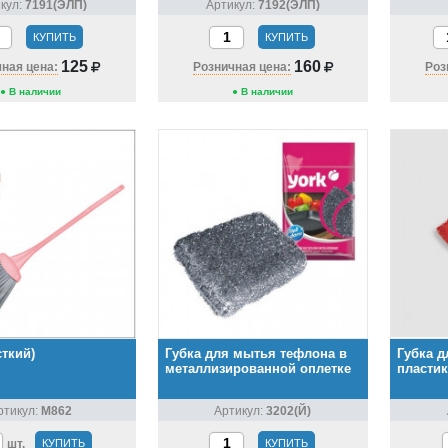
кул:
7191(ЭЛП)
Артикул:
7192(ЭЛП)
КУПИТЬ
КУПИТЬ
125
160
ная цена:
Розничная цена:
Роз
● В наличии
● В наличии
сткий)
Губка для мытья тефлона в
Губка д
металлизированной оплетке
пластик
ртикул:
М862
Артикул:
3202(Й)
шт.
КУПИТЬ
КУПИТЬ