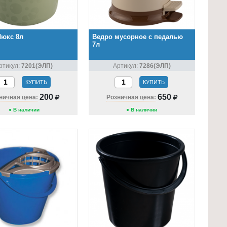
Люкс 8л
Ведро мусорное с педалью
7л
ртикул:
7201(ЭЛП)
Артикул:
7286(ЭЛП)
КУПИТЬ
КУПИТЬ
200
650
ничная цена:
Розничная цена:
● В наличии
● В наличии