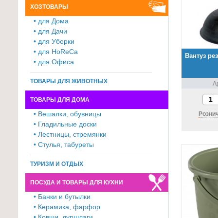
ХОЗТОВАРЫ
для
• для Дома
кухни
• для Дачи
≡
• для Уборки
+
• для HoReCa
Вантуз рез
• для Офиса
Товары
для
ТОВАРЫ ДЛЯ ЖИВОТНЫХ
А
уборки
ТОВАРЫ ДЛЯ ДОМА
≡
• Вешалки, обувницы
Рознич
+
• Гладильные доски
• Лестницы, стремянки
Товары
• Стулья, табуреты
для
дачи
ТУРИЗМ И ОТДЫХ
и
ПОСУДА И ТОВАРЫ ДЛЯ КУХНИ
сада
≡
• Банки и бутылки
• Керамика, фарфор
+
• Ковши, дуршлаги