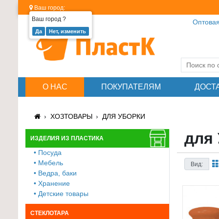
Ваш город:
Ваш город
?
Оптовая
Изделия
из
пластика
≡
О НАС
ПОКУПАТЕЛЯМ
ДОСТ
+
Стеклотара
ХОЗТОВАРЫ
ДЛЯ УБОРКИ
≡
+
для
ИЗДЕЛИЯ ИЗ ПЛАСТИКА
• Посуда
Пластиковая
• Мебель
Вид:
мебель
• Ведра, баки
≡
• Хранение
+
• Детские товары
Хозтовары
СТЕКЛОТАРА