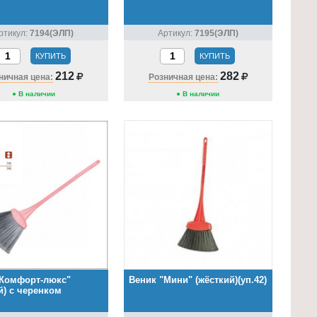
ртикул:
7194(ЭЛП)
Артикул:
7195(ЭЛП)
КУПИТЬ
КУПИТЬ
212
282
ничная цена:
Розничная цена:
● В наличии
● В наличии
"Комфорт-люкс"
Веник "Мини" (жёсткий)(уп.42)
й) с черенком