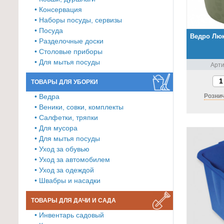
• Консервация
Товары
• Наборы посуды, сервизы
для
• Посуда
ванной
Ведро Люк
• Разделочные доски
и
• Столовые приборы
туалета
• Для мытья посуды
Арти
Товары
ТОВАРЫ ДЛЯ УБОРКИ
для
• Ведра
Рознич
детей
• Веники, совки, комплекты
≡
• Салфетки, тряпки
• Для мусора
+
• Для мытья посуды
• Уход за обувью
Товары
• Уход за автомобилем
для
• Уход за одеждой
хранения
• Швабры и насадки
≡
+
ТОВАРЫ ДЛЯ ДАЧИ И САДА
• Инвентарь садовый