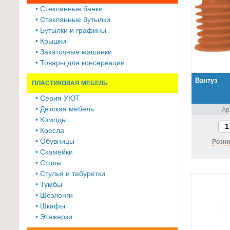
≡
• Стеклянные банки
+
• Стеклянные бутылки
• Бутылки и графины
Товары
• Крышки
• Закаточные машинки
для
• Товары для консервации
животных
Вантуз
ПЛАСТИКОВАЯ МЕБЕЛЬ
Товары
для
• Серия УЮТ
• Детская мебель
Ар
дома
• Комоды
≡
• Кресла
+
• Обувницы
Розни
• Скамейки
Туризм
• Столы
и
• Стулья и табуретки
отдых
• Тумбы
• Шезлонги
Посуда
• Шкафы
и
• Этажерки
товары