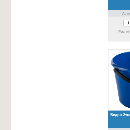
Арти
Рознич
Ведро Элл