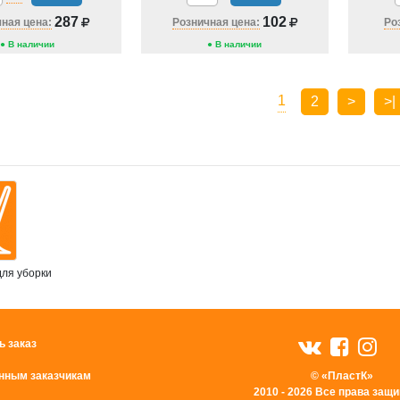
287
102
ная цена:
Розничная цена:
Ро
● В наличии
● В наличии
1
2
>
>|
ля уборки
ь заказ
нным заказчикам
© «ПластК»
2010 - 2026 Все права за