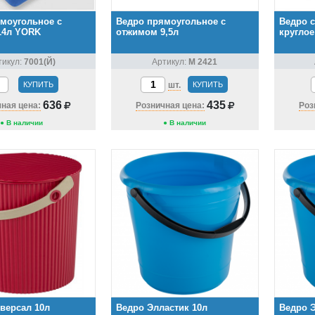
моугольное с
Ведро прямоугольное с
Ведро с
14л YORK
отжимом 9,5л
круглое
тикул:
7001(Й)
Артикул:
М 2421
КУПИТЬ
шт.
КУПИТЬ
636
435
ная цена:
Розничная цена:
Роз
● В наличии
● В наличии
версал 10л
Ведро Элластик 10л
Ведро Э