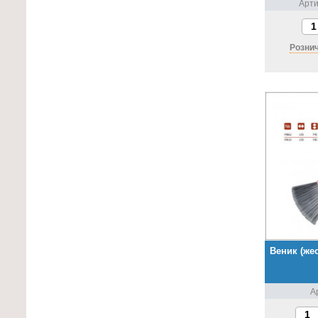
Арти
Рознич
Веник (же
А