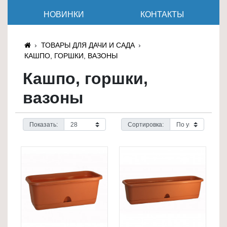
≡
НОВИНКИ
КОНТАКТЫ
+
Товары
ТОВАРЫ ДЛЯ ДАЧИ И САДА
для
КАШПО, ГОРШКИ, ВАЗОНЫ
животных
Кашпо, горшки,
Товары
вазоны
для
дома
≡
Показать:
Сортировка:
+
Туризм
и
отдых
Посуда
и
товары