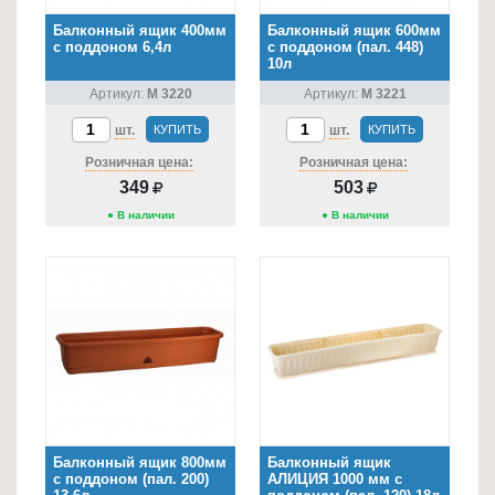
для
Балконный ящик 400мм
Балконный ящик 600мм
с поддоном 6,4л
с поддоном (пал. 448)
кухни
10л
≡
Артикул:
М 3220
Артикул:
М 3221
+
шт.
КУПИТЬ
шт.
КУПИТЬ
Товары
Розничная цена:
Розничная цена:
для
349
503
уборки
● В наличии
● В наличии
≡
+
Товары
для
дачи
и
сада
≡
Балконный ящик 800мм
Балконный ящик
+
с поддоном (пал. 200)
АЛИЦИЯ 1000 мм с