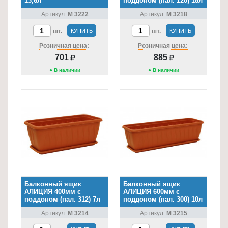
13,6л
поддоном (пал. 120) 18л
Товары
Артикул:
М 3222
Артикул:
М 3218
для
шт.
КУПИТЬ
шт.
КУПИТЬ
ванной
Розничная цена:
Розничная цена:
и
701
885
туалета
● В наличии
● В наличии
Товары
для
детей
≡
+
Товары
для
хранения
Балконный ящик
Балконный ящик
≡
АЛИЦИЯ 400мм с
АЛИЦИЯ 600мм с
поддоном (пал. 312) 7л
поддоном (пал. 300) 10л
+
Артикул:
М 3214
Артикул:
М 3215