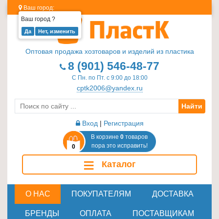
Ваш город:
Ваш город
?
Изделия
из
Оптовая продажа хозтоваров и изделий из пластика
пластика
8 (901) 546-48-77
≡
С Пн. по Пт. с 9:00 до 18:00
+
cptk2006@yandex.ru
Найти
Стеклотара
≡
Вход
|
Регистрация
+
В корзине
0
товаров
пора это исправить!
0
Пластиковая
≡
Каталог
мебель
≡
+
О НАС
ПОКУПАТЕЛЯМ
ДОСТАВКА
Хозтовары
БРЕНДЫ
ОПЛАТА
ПОСТАВЩИКАМ