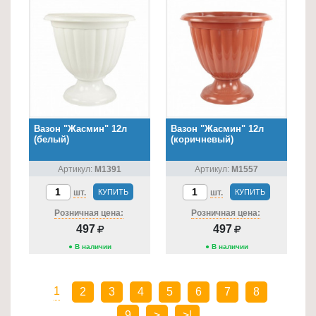
Вазон "Жасмин" 12л
Вазон "Жасмин" 12л
(белый)
(коричневый)
Артикул:
М1391
Артикул:
М1557
шт.
КУПИТЬ
шт.
КУПИТЬ
Розничная цена:
Розничная цена:
497
497
● В наличии
● В наличии
1
2
3
4
5
6
7
8
9
>
>|