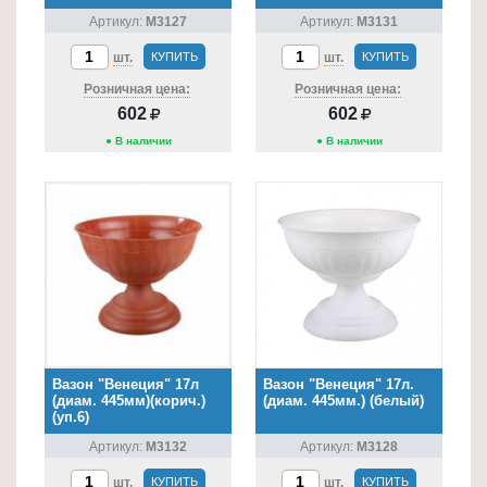
Артикул:
М3127
Артикул:
М3131
шт.
КУПИТЬ
шт.
КУПИТЬ
Розничная цена:
Розничная цена:
602
602
● В наличии
● В наличии
Вазон "Венеция" 17л
Вазон "Венеция" 17л.
(диам. 445мм)(корич.)
(диам. 445мм.) (белый)
(уп.6)
Артикул:
М3132
Артикул:
М3128
шт.
КУПИТЬ
шт.
КУПИТЬ