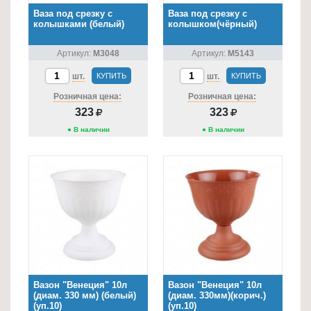
Ваза под срезку с
Ваза под срезку с
колышками (белый)
колышком(чёрный)
Артикул:
М3048
Артикул:
М5143
шт.
КУПИТЬ
шт.
КУПИТЬ
Розничная цена:
Розничная цена:
323
323
● В наличии
● В наличии
Вазон "Венеция" 10л
Вазон "Венеция" 10л
(диам. 330 мм) (белый)
(диам. 330мм)(корич.)
(уп.10)
(уп.10)