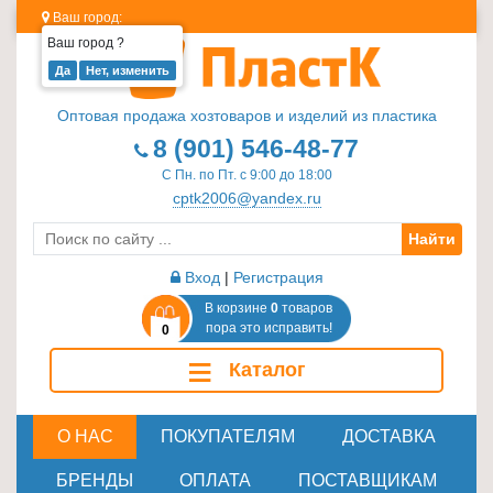
Ваш город:
Ваш город
?
Изделия
из
Оптовая продажа хозтоваров и изделий из пластика
пластика
8 (901) 546-48-77
≡
С Пн. по Пт. с 9:00 до 18:00
+
cptk2006@yandex.ru
Найти
Стеклотара
≡
Вход
|
Регистрация
+
В корзине
0
товаров
пора это исправить!
0
Пластиковая
≡
Каталог
мебель
≡
+
О НАС
ПОКУПАТЕЛЯМ
ДОСТАВКА
Хозтовары
БРЕНДЫ
ОПЛАТА
ПОСТАВЩИКАМ