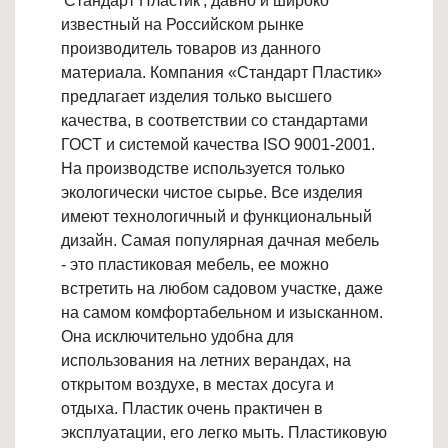
'Стандарт Пластик', давно и широко
Товары
известный на Российском рынке
для
производитель товаров из данного
ванной
материала. Компания «Стандарт Пластик»
и
предлагает изделия только высшего
туалета
качества, в соответствии со стандартами
ГОСТ и системой качества ISO 9001-2001.
Товары
На производстве используется только
для
экологически чистое сырье. Все изделия
детей
имеют технологичный и функциональный
≡
дизайн. Самая популярная дачная мебель
+
- это пластиковая мебель, ее можно
встретить на любом садовом участке, даже
Товары
на самом комфортабельном и изысканном.
для
Она исключительно удобна для
хранения
использования на летних верандах, на
≡
открытом воздухе, в местах досуга и
+
отдыха. Пластик очень практичен в
эксплуатации, его легко мыть. Пластиковую