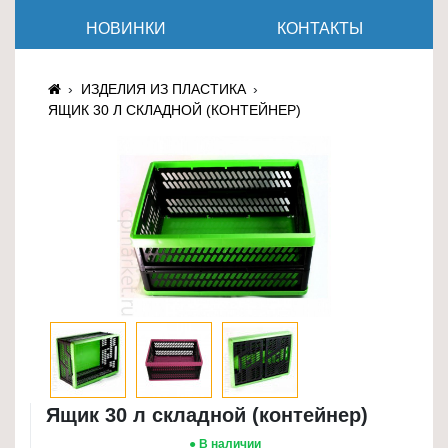
≡
НОВИНКИ
КОНТАКТЫ
+
Товары
ИЗДЕЛИЯ ИЗ ПЛАСТИКА
для
ЯЩИК 30 Л СКЛАДНОЙ (КОНТЕЙНЕР)
животных
Товары
для
дома
≡
+
Туризм
и
отдых
Посуда
Ящик 30 л складной (контейнер)
и
товары
● В наличии