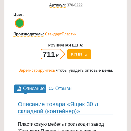
Артикул:
370-0222
для
кухни
Цвет:
≡
+
Производитель:
СтандартПластик
Товары
РОЗНИЧНАЯ ЦЕНА:
для
711
КУПИТЬ
уборки
≡
+
Зарегистрируйтесь
чтобы увидеть оптовые цены.
Товары
Описание
Отзывы
для
дачи
и
Описание товара «Ящик 30 л
сада
складной (контейнер)»
≡
Пластиковую мебель производит завод
+