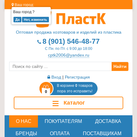
Ваш город:
Ваш город
?
Изделия
из
Оптовая продажа хозтоваров и изделий из пластика
пластика
8 (901) 546-48-77
≡
С Пн. по Пт. с 9:00 до 18:00
+
cptk2006@yandex.ru
Найти
Стеклотара
≡
Вход
|
Регистрация
+
В корзине
0
товаров
пора это исправить!
0
Пластиковая
≡
Каталог
мебель
≡
+
О НАС
ПОКУПАТЕЛЯМ
ДОСТАВКА
Хозтовары
БРЕНДЫ
ОПЛАТА
ПОСТАВЩИКАМ