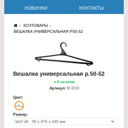
≡
НОВИНКИ
КОНТАКТЫ
+
Товары
ХОЗТОВАРЫ
для
ВЕШАЛКА УНИВЕРСАЛЬНАЯ Р.50-52
животных
Товары
для
дома
≡
Вешалка универсальная р.50-52
+
● В наличии
Туризм
Артикул:
М 2210
и
Цвет:
отдых
Посуда
Размер:
и
товары