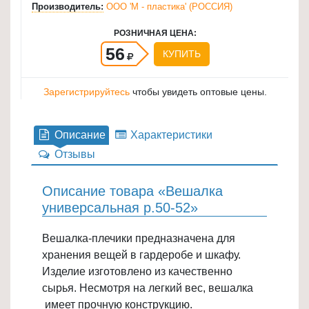
Производитель:
ООО 'М - пластика' (РОССИЯ)
для
кухни
РОЗНИЧНАЯ ЦЕНА:
≡
56
КУПИТЬ
+
Зарегистрируйтесь
чтобы увидеть оптовые цены.
Товары
для
уборки
Описание
Характеристики
≡
Отзывы
+
Описание товара «Вешалка
Товары
универсальная р.50-52»
для
дачи
Вешалка-плечики предназначена для
и
хранения вещей в гардеробе и шкафу.
сада
Изделие изготовлено из качественно
≡
сырья. Несмотря на легкий вес, вешалка
+
имеет прочную конструкцию.