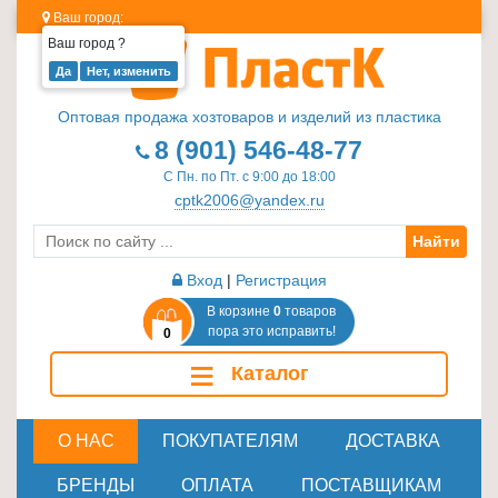
Ваш город:
Ваш город
?
Изделия
из
Оптовая продажа хозтоваров и изделий из пластика
пластика
8 (901) 546-48-77
≡
С Пн. по Пт. с 9:00 до 18:00
+
cptk2006@yandex.ru
Найти
Стеклотара
≡
Вход
|
Регистрация
+
В корзине
0
товаров
пора это исправить!
0
Пластиковая
≡
Каталог
мебель
≡
+
О НАС
ПОКУПАТЕЛЯМ
ДОСТАВКА
Хозтовары
БРЕНДЫ
ОПЛАТА
ПОСТАВЩИКАМ