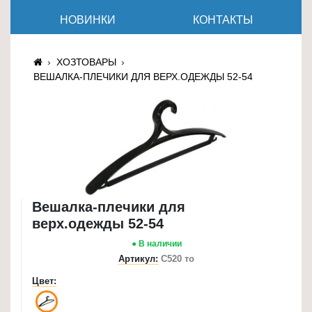
≡
НОВИНКИ
КОНТАКТЫ
+
Товары
ХОЗТОВАРЫ
для
ВЕШАЛКА-ПЛЕЧИКИ ДЛЯ ВЕРХ.ОДЕЖДЫ 52-54
животных
Товары
для
дома
≡
+
Вешалка-плечики для
Туризм
верх.одежды 52-54
и
● В наличии
отдых
Артикул:
С520 то
Посуда
Цвет:
и
товары