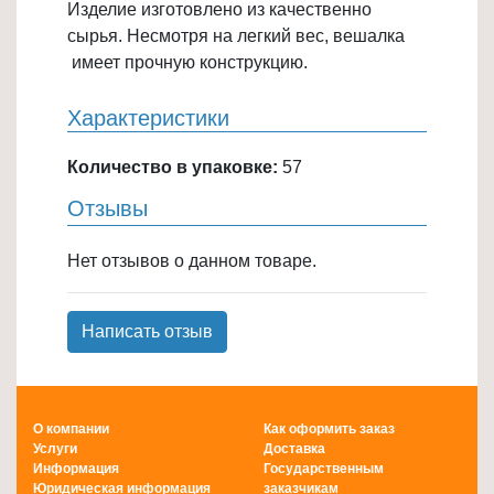
Изделие изготовлено из качественно
Товары
сырья. Несмотря на легкий вес, вешалка
для
имеет прочную конструкцию.
ванной
и
Характеристики
туалета
Количество в упаковке:
57
Товары
для
Отзывы
детей
≡
Нет отзывов о данном товаре.
+
Написать отзыв
Товары
для
хранения
≡
О компании
Как оформить заказ
+
Услуги
Доставка
Информация
Государственным
Юридическая информация
заказчикам