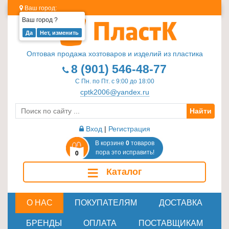
Ваш город:
Ваш город
?
Изделия
из
Оптовая продажа хозтоваров и изделий из пластика
пластика
8 (901) 546-48-77
≡
С Пн. по Пт. с 9:00 до 18:00
+
cptk2006@yandex.ru
Найти
Стеклотара
≡
Вход
|
Регистрация
+
В корзине
0
товаров
пора это исправить!
0
Пластиковая
≡
Каталог
мебель
≡
+
О НАС
ПОКУПАТЕЛЯМ
ДОСТАВКА
Хозтовары
БРЕНДЫ
ОПЛАТА
ПОСТАВЩИКАМ