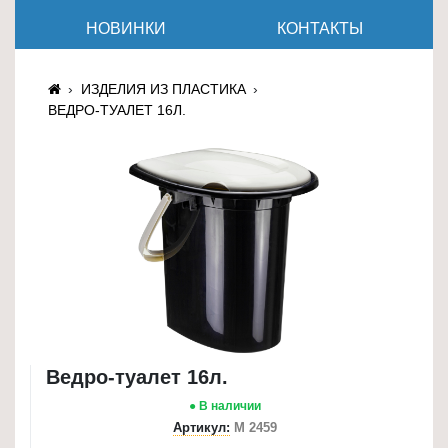
≡
НОВИНКИ
КОНТАКТЫ
+
Товары
ИЗДЕЛИЯ ИЗ ПЛАСТИКА
для
ВЕДРО-ТУАЛЕТ 16Л.
животных
Товары
для
дома
≡
+
Туризм
и
отдых
Ведро-туалет 16л.
Посуда
● В наличии
и
Артикул:
М 2459
товары