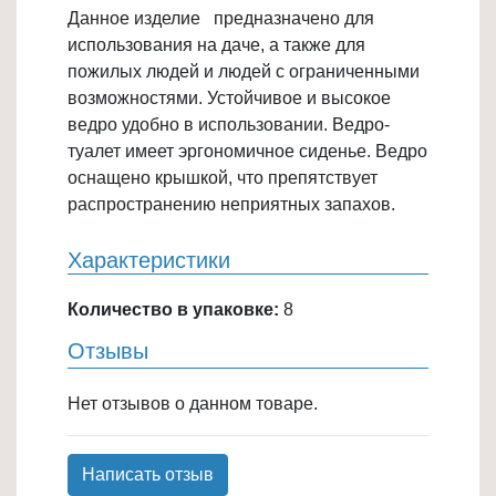
Данное изделие предназначено для
Товары
использования на даче, а также для
для
пожилых людей и людей с ограниченными
ванной
возможностями. Устойчивое и высокое
и
ведро удобно в использовании. Ведро-
туалета
туалет имеет эргономичное сиденье. Ведро
Товары
оснащено крышкой, что препятствует
для
распространению неприятных запахов.
детей
≡
Характеристики
+
Количество в упаковке:
8
Товары
Отзывы
для
хранения
Нет отзывов о данном товаре.
≡
+
Написать отзыв