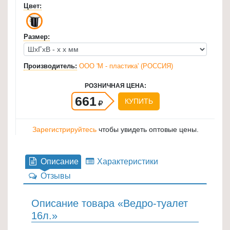
Цвет:
для
кухни
≡
Размер:
+
Производитель:
ООО 'М - пластика' (РОССИЯ)
Товары
для
РОЗНИЧНАЯ ЦЕНА:
уборки
661
КУПИТЬ
≡
+
Зарегистрируйтесь
чтобы увидеть оптовые цены.
Товары
для
Описание
Характеристики
дачи
Отзывы
и
сада
Описание товара «Ведро-туалет
≡
16л.»
+