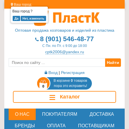
Ваш город:
Ваш город
?
Изделия
из
Оптовая продажа хозтоваров и изделий из пластика
пластика
8 (901) 546-48-77
≡
С Пн. по Пт. с 9:00 до 18:00
+
cptk2006@yandex.ru
Найти
Стеклотара
≡
Вход
|
Регистрация
+
В корзине
0
товаров
пора это исправить!
0
Пластиковая
≡
Каталог
мебель
≡
+
О НАС
ПОКУПАТЕЛЯМ
ДОСТАВКА
Хозтовары
БРЕНДЫ
ОПЛАТА
ПОСТАВЩИКАМ