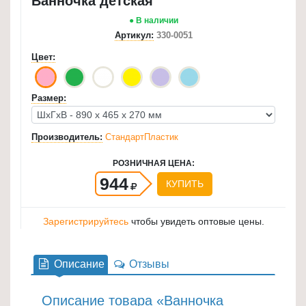
Ванночка детская
для
● В наличии
кухни
Артикул:
330-0051
≡
Цвет:
+
Товары
Размер:
для
уборки
Производитель:
СтандартПластик
≡
+
РОЗНИЧНАЯ ЦЕНА:
944
КУПИТЬ
Товары
для
Зарегистрируйтесь
чтобы увидеть оптовые цены.
дачи
и
сада
Описание
Отзывы
≡
+
Описание товара «Ванночка