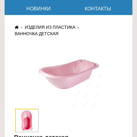
≡
НОВИНКИ
КОНТАКТЫ
+
Товары
ИЗДЕЛИЯ ИЗ ПЛАСТИКА
для
ВАННОЧКА ДЕТСКАЯ
животных
Товары
для
дома
≡
+
Туризм
и
отдых
Посуда
и
товары