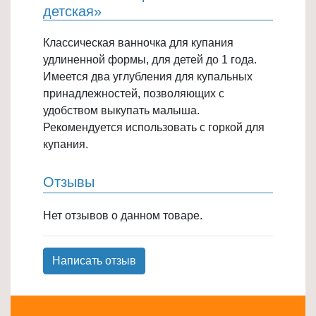
детская»
Товары
для
Классическая ванночка для купания
ванной
удлиненной формы, для детей до 1 года.
и
Имеется два углубления для купальных
туалета
принадлежностей, позволяющих с
удобством выкупать малыша.
Товары
Рекомендуется использовать с горкой для
для
купания.
детей
≡
Отзывы
+
Товары
Нет отзывов о данном товаре.
для
хранения
Написать отзыв
≡
+