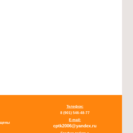
Телефон:
8 (901) 546-48-77
E-mail:
щищены
cptk2006@yandex.ru