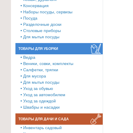
• Консервация
Товары
• Наборы посуды, сервизы
для
• Посуда
ванной
• Разделочные доски
и
• Столовые приборы
туалета
• Для мытья посуды
Товары
ТОВАРЫ ДЛЯ УБОРКИ
для
• Ведра
детей
• Веники, совки, комплекты
≡
• Салфетки, тряпки
• Для мусора
+
• Для мытья посуды
• Уход за обувью
Товары
• Уход за автомобилем
для
• Уход за одеждой
хранения
• Швабры и насадки
≡
+
ТОВАРЫ ДЛЯ ДАЧИ И САДА
• Инвентарь садовый