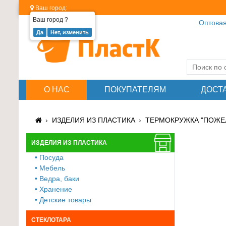
Ваш город:
Ваш город
?
Оптовая
Изделия
из
пластика
≡
О НАС
ПОКУПАТЕЛЯМ
ДОСТ
+
Стеклотара
ИЗДЕЛИЯ ИЗ ПЛАСТИКА
ТЕРМОКРУЖКА "ПОЖЕЛ
≡
+
ИЗДЕЛИЯ ИЗ ПЛАСТИКА
• Посуда
Пластиковая
• Мебель
мебель
• Ведра, баки
≡
• Хранение
+
• Детские товары
Хозтовары
СТЕКЛОТАРА