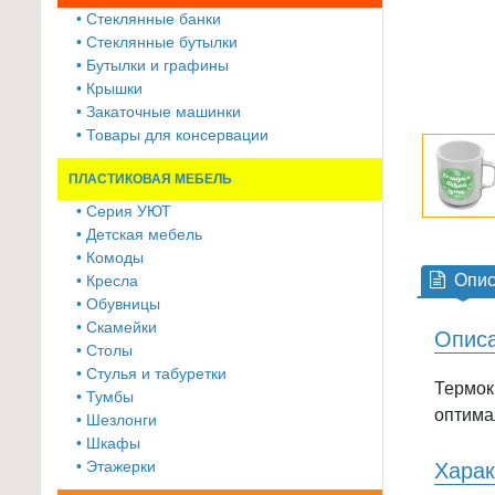
≡
• Стеклянные банки
+
• Стеклянные бутылки
• Бутылки и графины
Товары
• Крышки
• Закаточные машинки
для
• Товары для консервации
животных
ПЛАСТИКОВАЯ МЕБЕЛЬ
Товары
для
• Серия УЮТ
• Детская мебель
дома
• Комоды
≡
Опис
• Кресла
+
• Обувницы
• Скамейки
Описа
Туризм
• Столы
и
• Стулья и табуретки
Термокр
отдых
• Тумбы
оптима
• Шезлонги
Посуда
• Шкафы
и
• Этажерки
Харак
товары