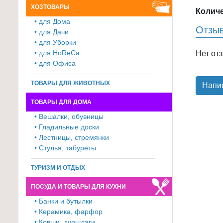
ХОЗТОВАРЫ
для
Количе
• для Дома
кухни
Отзы
• для Дачи
≡
• для Уборки
+
• для HoReCa
Нет от
• для Офиса
Товары
для
ТОВАРЫ ДЛЯ ЖИВОТНЫХ
Напи
уборки
ТОВАРЫ ДЛЯ ДОМА
≡
• Вешалки, обувницы
+
• Гладильные доски
• Лестницы, стремянки
Товары
• Стулья, табуреты
для
дачи
ТУРИЗМ И ОТДЫХ
и
ПОСУДА И ТОВАРЫ ДЛЯ КУХНИ
сада
≡
• Банки и бутылки
• Керамика, фарфор
+
• Ковши, дуршлаги