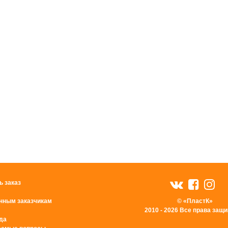
ь заказ
нным заказчикам
© «ПластК»
2010 - 2026 Все права за
да