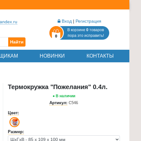
Вход
|
Регистрация
andex.ru
В корзине
0
товаров
пора это исправить!
0
Найти
ЩИКАМ
НОВИНКИ
КОНТАКТЫ
Термокружка "Пожелания" 0.4л.
● В наличии
Артикул:
С546
Цвет:
Размер: