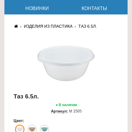
≡
НОВИНКИ
КОНТАКТЫ
+
Товары
ИЗДЕЛИЯ ИЗ ПЛАСТИКА
ТАЗ 6.5Л.
для
животных
Товары
для
дома
≡
+
Туризм
Таз 6.5л.
и
отдых
● В наличии
Артикул:
М 2505
Посуда
Цвет:
и
товары