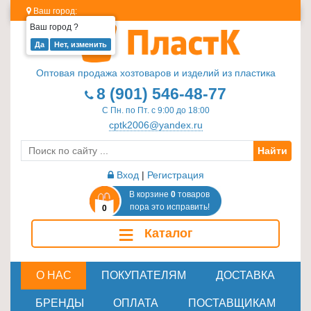
Ваш город:
Ваш город
?
Изделия
из
Оптовая продажа хозтоваров и изделий из пластика
пластика
8 (901) 546-48-77
≡
С Пн. по Пт. с 9:00 до 18:00
+
cptk2006@yandex.ru
Найти
Стеклотара
≡
Вход
|
Регистрация
+
В корзине
0
товаров
пора это исправить!
0
Пластиковая
≡
Каталог
мебель
≡
+
О НАС
ПОКУПАТЕЛЯМ
ДОСТАВКА
Хозтовары
БРЕНДЫ
ОПЛАТА
ПОСТАВЩИКАМ