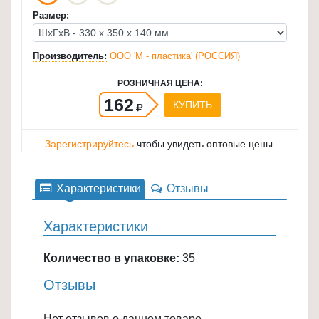
для
Размер:
кухни
≡
Производитель:
ООО 'М - пластика' (РОССИЯ)
+
РОЗНИЧНАЯ ЦЕНА:
Товары
162
КУПИТЬ
для
уборки
Зарегистрируйтесь
чтобы увидеть оптовые цены.
≡
+
Характеристики
Отзывы
Товары
для
Характеристики
дачи
и
Количество в упаковке:
35
сада
Отзывы
≡
+
Нет отзывов о данном товаре.