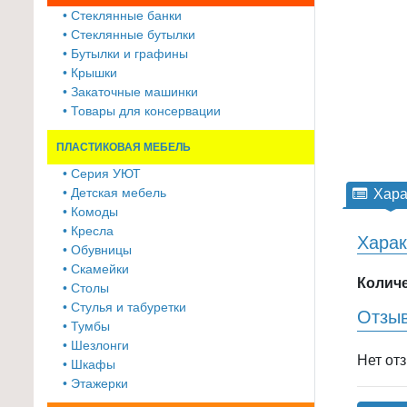
≡
• Стеклянные банки
+
• Стеклянные бутылки
• Бутылки и графины
Товары
• Крышки
• Закаточные машинки
для
• Товары для консервации
животных
ПЛАСТИКОВАЯ МЕБЕЛЬ
Товары
для
• Серия УЮТ
• Детская мебель
Хара
дома
• Комоды
≡
• Кресла
Харак
+
• Обувницы
• Скамейки
Туризм
Количе
• Столы
и
• Стулья и табуретки
Отзы
отдых
• Тумбы
• Шезлонги
Нет от
Посуда
• Шкафы
и
• Этажерки
товары