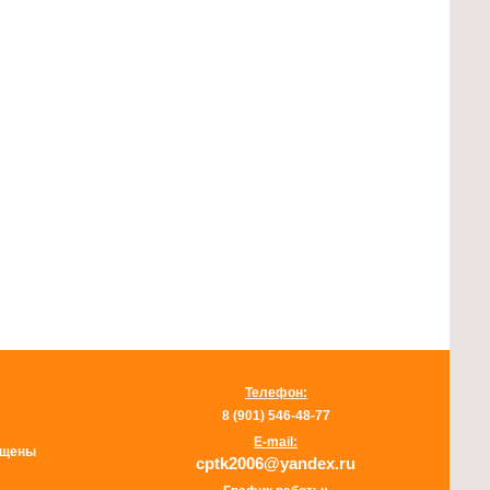
Телефон:
8 (901) 546-48-77
E-mail:
щищены
cptk2006@yandex.ru