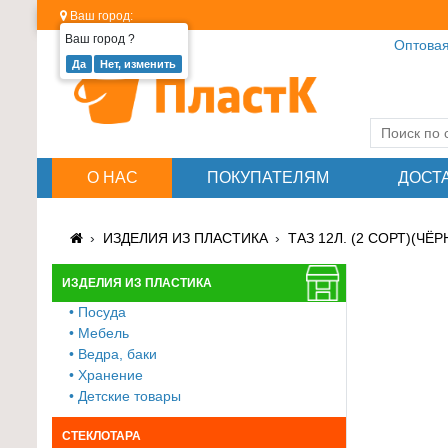
Ваш город:
Ваш город
?
Оптовая
Изделия
из
пластика
≡
О НАС
ПОКУПАТЕЛЯМ
ДОСТ
+
Стеклотара
ИЗДЕЛИЯ ИЗ ПЛАСТИКА
ТАЗ 12Л. (2 СОРТ)(ЧЁР
≡
+
ИЗДЕЛИЯ ИЗ ПЛАСТИКА
• Посуда
Пластиковая
• Мебель
мебель
• Ведра, баки
≡
• Хранение
+
• Детские товары
Хозтовары
СТЕКЛОТАРА