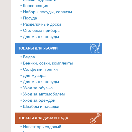
• Консервация
Товары
• Наборы посуды, сервизы
для
• Посуда
ванной
• Разделочные доски
и
• Столовые приборы
туалета
• Для мытья посуды
Товары
ТОВАРЫ ДЛЯ УБОРКИ
для
• Ведра
детей
• Веники, совки, комплекты
≡
• Салфетки, тряпки
• Для мусора
+
• Для мытья посуды
• Уход за обувью
Товары
• Уход за автомобилем
для
• Уход за одеждой
хранения
• Швабры и насадки
≡
+
ТОВАРЫ ДЛЯ ДАЧИ И САДА
• Инвентарь садовый