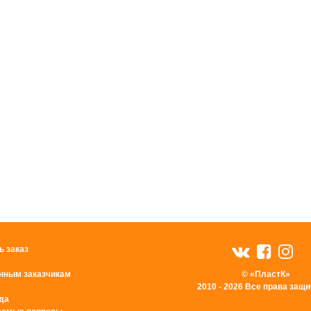
ь заказ
нным заказчикам
© «ПластК»
2010 - 2026 Все права за
да