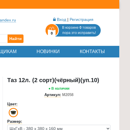
Вход
|
Регистрация
andex.ru
В корзине
0
товаров
пора это исправить!
0
Найти
ЩИКАМ
НОВИНКИ
КОНТАКТЫ
Таз 12л. (2 сорт)(чёрный)(уп.10)
● В наличии
Артикул:
М2058
Цвет:
Размер: