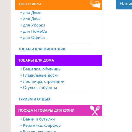
Напи
ХОЗТОВАРЫ
для
• для Дома
кухни
• для Дачи
≡
• для Уборки
+
• для HoReCa
• для Офиса
Товары
для
ТОВАРЫ ДЛЯ ЖИВОТНЫХ
уборки
ТОВАРЫ ДЛЯ ДОМА
≡
• Вешалки, обувницы
+
• Гладильные доски
• Лестницы, стремянки
Товары
• Стулья, табуреты
для
дачи
ТУРИЗМ И ОТДЫХ
и
ПОСУДА И ТОВАРЫ ДЛЯ КУХНИ
сада
≡
• Банки и бутылки
• Керамика, фарфор
+
• Ковши, дуршлаги