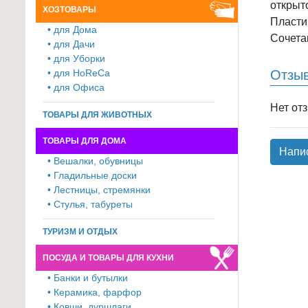
открыто
ХОЗТОВАРЫ
для
Пласти
• для Дома
кухни
Сочета
• для Дачи
≡
• для Уборки
+
• для HoReCa
Отзы
• для Офиса
Товары
Нет от
для
ТОВАРЫ ДЛЯ ЖИВОТНЫХ
уборки
ТОВАРЫ ДЛЯ ДОМА
≡
Напи
• Вешалки, обувницы
+
• Гладильные доски
• Лестницы, стремянки
Товары
• Стулья, табуреты
для
дачи
ТУРИЗМ И ОТДЫХ
и
ПОСУДА И ТОВАРЫ ДЛЯ КУХНИ
сада
≡
• Банки и бутылки
• Керамика, фарфор
+
• Ковши, дуршлаги