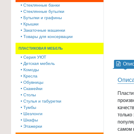
≡
• Стеклянные банки
+
• Стеклянные бутылки
• Бутылки и графины
Товары
• Крышки
• Закаточные машинки
для
• Товары для консервации
животных
ПЛАСТИКОВАЯ МЕБЕЛЬ
Товары
для
• Серия УЮТ
• Детская мебель
Опис
дома
• Комоды
≡
• Кресла
Описа
+
• Обувницы
• Скамейки
Туризм
Пласти
• Столы
и
произв
• Стулья и табуретки
отдых
• Тумбы
качест
• Шезлонги
только
Посуда
• Шкафы
популя
и
• Этажерки
самом 
товары