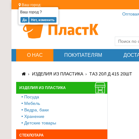
Ваш город:
Ваш город
?
Оптовая
Изделия
из
пластика
≡
О НАС
ПОКУПАТЕЛЯМ
ДОСТ
+
Стеклотара
ИЗДЕЛИЯ ИЗ ПЛАСТИКА
ТАЗ 20Л Д 415 20ШТ
≡
+
ИЗДЕЛИЯ ИЗ ПЛАСТИКА
• Посуда
Пластиковая
• Мебель
мебель
• Ведра, баки
≡
• Хранение
+
• Детские товары
Хозтовары
СТЕКЛОТАРА