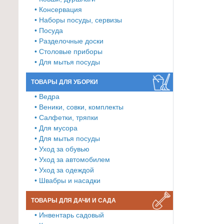
• Консервация
Товары
• Наборы посуды, сервизы
для
• Посуда
ванной
• Разделочные доски
и
• Столовые приборы
туалета
• Для мытья посуды
Товары
ТОВАРЫ ДЛЯ УБОРКИ
для
• Ведра
детей
• Веники, совки, комплекты
≡
• Салфетки, тряпки
• Для мусора
+
• Для мытья посуды
• Уход за обувью
Товары
• Уход за автомобилем
для
• Уход за одеждой
хранения
• Швабры и насадки
≡
+
ТОВАРЫ ДЛЯ ДАЧИ И САДА
• Инвентарь садовый