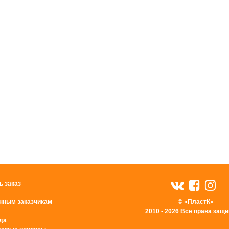
ь заказ
нным заказчикам
© «ПластК»
2010 - 2026 Все права за
да