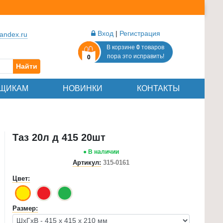
Вход
|
Регистрация
andex.ru
В корзине
0
товаров
пора это исправить!
0
Найти
ЩИКАМ
НОВИНКИ
КОНТАКТЫ
Таз 20л д 415 20шт
● В наличии
Артикул:
315-0161
Цвет:
Размер: