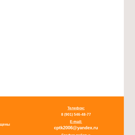
Телефон:
8 (901) 546-48-77
E-mail:
щищены
cptk2006@yandex.ru