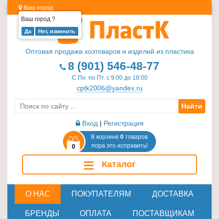
Ваш город:
Ваш город
?
Изделия
из
Оптовая продажа хозтоваров и изделий из пластика
пластика
8 (901) 546-48-77
≡
С Пн. по Пт. с 9:00 до 18:00
+
cptk2006@yandex.ru
Найти
Стеклотара
≡
Вход
|
Регистрация
+
В корзине
0
товаров
пора это исправить!
0
Пластиковая
≡
Каталог
мебель
≡
+
О НАС
ПОКУПАТЕЛЯМ
ДОСТАВКА
Хозтовары
БРЕНДЫ
ОПЛАТА
ПОСТАВЩИКАМ