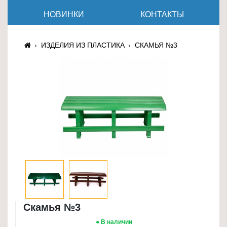
≡
НОВИНКИ
КОНТАКТЫ
+
Товары
ИЗДЕЛИЯ ИЗ ПЛАСТИКА
СКАМЬЯ №3
для
животных
Товары
для
дома
≡
+
Туризм
и
отдых
Посуда
Скамья №3
и
● В наличии
товары