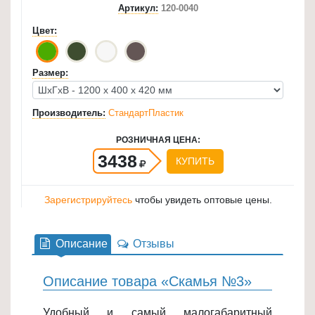
Артикул:
120-0040
для
Цвет:
кухни
≡
+
Размер:
Товары
Производитель:
СтандартПластик
для
уборки
РОЗНИЧНАЯ ЦЕНА:
≡
3438
КУПИТЬ
+
Товары
Зарегистрируйтесь
чтобы увидеть оптовые цены.
для
дачи
Описание
Отзывы
и
сада
Описание товара «Скамья №3»
≡
+
Удобный и самый малогабаритный