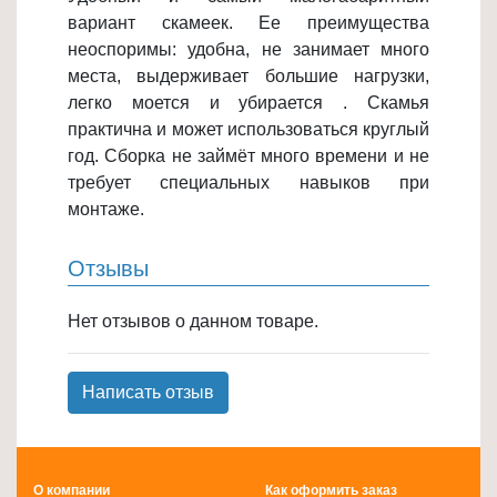
вариант скамеек. Ее преимущества
Товары
неоспоримы: удобна, не занимает много
для
места, выдерживает большие нагрузки,
ванной
легко моется и убирается . Скамья
и
практична и может использоваться круглый
туалета
год. Сборка не займёт много времени и не
Товары
требует специальных навыков при
для
монтаже.
детей
≡
Отзывы
+
Нет отзывов о данном товаре.
Товары
для
хранения
Написать отзыв
≡
+
О компании
Как оформить заказ