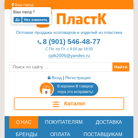
Ваш город:
Ваш город
?
Изделия
из
Оптовая продажа хозтоваров и изделий из пластика
пластика
8 (901) 546-48-77
≡
С Пн. по Пт. с 9:00 до 18:00
+
cptk2006@yandex.ru
Найти
Стеклотара
≡
Вход
|
Регистрация
+
В корзине
0
товаров
пора это исправить!
0
Пластиковая
≡
Каталог
мебель
≡
+
О НАС
ПОКУПАТЕЛЯМ
ДОСТАВКА
Хозтовары
БРЕНДЫ
ОПЛАТА
ПОСТАВЩИКАМ