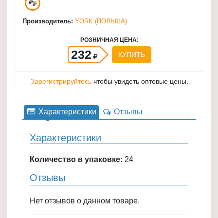
для
Производитель:
YORK (ПОЛЬША)
кухни
≡
РОЗНИЧНАЯ ЦЕНА:
+
232
КУПИТЬ
Товары
для
Зарегистрируйтесь
чтобы увидеть оптовые цены.
уборки
≡
Характеристики
Отзывы
+
Характеристики
Товары
для
Количество в упаковке:
24
дачи
и
Отзывы
сада
≡
Нет отзывов о данном товаре.
+