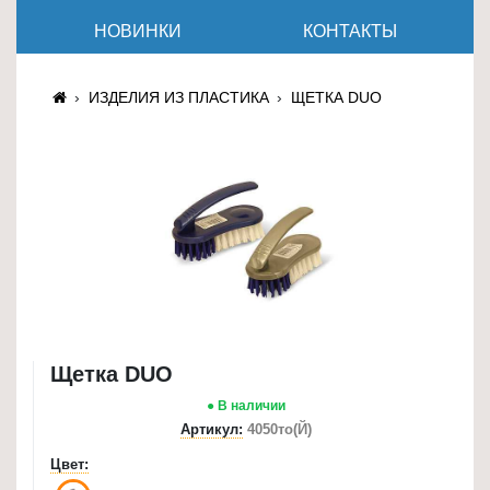
≡
НОВИНКИ
КОНТАКТЫ
+
Товары
ИЗДЕЛИЯ ИЗ ПЛАСТИКА
ЩЕТКА DUO
для
животных
Товары
для
дома
≡
+
Туризм
и
Щетка DUO
отдых
● В наличии
Артикул:
4050то(Й)
Посуда
и
Цвет:
товары