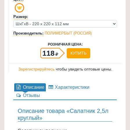
для
кухни
Размер:
≡
+
Производитель:
ПОЛИМЕРБЫТ (РОССИЯ)
Товары
РОЗНИЧНАЯ ЦЕНА:
для
118
КУПИТЬ
уборки
≡
Зарегистрируйтесь
чтобы увидеть оптовые цены.
+
Товары
Описание
Характеристики
для
Отзывы
дачи
и
сада
Описание товара «Салатник 2,5л
≡
круглый»
+