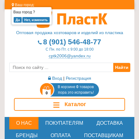
Ваш город:
Ваш город
?
Изделия
из
Оптовая продажа хозтоваров и изделий из пластика
пластика
8 (901) 546-48-77
≡
С Пн. по Пт. с 9:00 до 18:00
+
cptk2006@yandex.ru
Найти
Стеклотара
≡
Вход
|
Регистрация
+
В корзине
0
товаров
пора это исправить!
0
Пластиковая
≡
Каталог
мебель
≡
+
О НАС
ПОКУПАТЕЛЯМ
ДОСТАВКА
Хозтовары
БРЕНДЫ
ОПЛАТА
ПОСТАВЩИКАМ