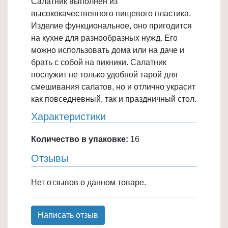
Салатник выполнен из
Товары
высококачественного пищевого пластика.
для
Изделие функциональное, оно пригодится
ванной
на кухне для разнообразных нужд. Его
и
можно использовать дома или на даче и
туалета
брать с собой на пикники. Салатник
послужит не только удобной тарой для
Товары
смешивания салатов, но и отлично украсит
для
как повседневный, так и праздничный стол.
детей
Характеристики
≡
+
Количество в упаковке:
16
Товары
Отзывы
для
хранения
Нет отзывов о данном товаре.
≡
+
Написать отзыв