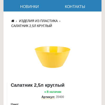
≡
НОВИНКИ
КОНТАКТЫ
+
Товары
ИЗДЕЛИЯ ИЗ ПЛАСТИКА
для
САЛАТНИК 2,5Л КРУГЛЫЙ
животных
Товары
для
дома
≡
+
Туризм
и
отдых
Салатник 2,5л круглый
● В наличии
Посуда
Артикул:
35400
и
товары
Цвет: