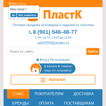
Ваш город:
Ваш город
?
Изделия
из
Оптовая продажа хозтоваров и изделий из пластика
пластика
8 (901) 546-48-77
≡
С Пн. по Пт. с 9:00 до 18:00
+
cptk2006@yandex.ru
Найти
Стеклотара
≡
Вход
|
Регистрация
+
В корзине
0
товаров
пора это исправить!
0
Пластиковая
≡
Каталог
мебель
≡
+
О НАС
ПОКУПАТЕЛЯМ
ДОСТАВКА
Хозтовары
БРЕНДЫ
ОПЛАТА
ПОСТАВЩИКАМ