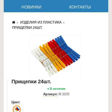
≡
НОВИНКИ
КОНТАКТЫ
+
Товары
ИЗДЕЛИЯ ИЗ ПЛАСТИКА
для
ПРИЩЕПКИ 24ШТ.
животных
Товары
для
дома
≡
+
Туризм
Прищепки 24шт.
и
● В наличии
отдых
Артикул:
М 2235
Посуда
Цвет:
и
товары