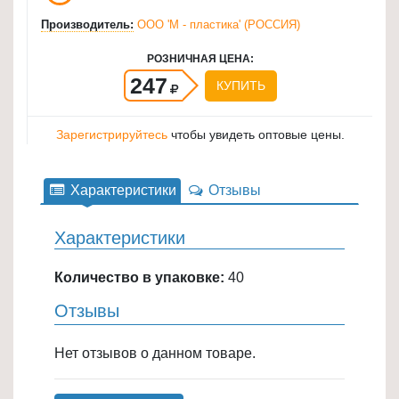
для
Производитель:
ООО 'М - пластика' (РОССИЯ)
кухни
РОЗНИЧНАЯ ЦЕНА:
≡
247
КУПИТЬ
+
Товары
Зарегистрируйтесь
чтобы увидеть оптовые цены.
для
уборки
≡
Характеристики
Отзывы
+
Характеристики
Товары
для
Количество в упаковке:
40
дачи
Отзывы
и
сада
Нет отзывов о данном товаре.
≡
+