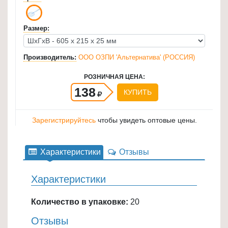
для
кухни
Размер:
≡
+
Производитель:
ООО ОЗПИ 'Альтернатива' (РОССИЯ)
Товары
РОЗНИЧНАЯ ЦЕНА:
для
138
КУПИТЬ
уборки
≡
Зарегистрируйтесь
чтобы увидеть оптовые цены.
+
Товары
Характеристики
Отзывы
для
дачи
Характеристики
и
сада
Количество в упаковке:
20
≡
+
Отзывы