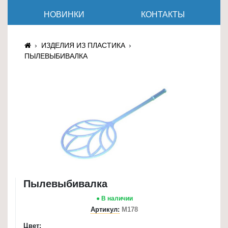
≡
НОВИНКИ
КОНТАКТЫ
+
Товары
ИЗДЕЛИЯ ИЗ ПЛАСТИКА
для
ПЫЛЕВЫБИВАЛКА
животных
Товары
для
дома
≡
+
Туризм
и
отдых
Пылевыбивалка
● В наличии
Посуда
Артикул:
М178
и
Цвет:
товары