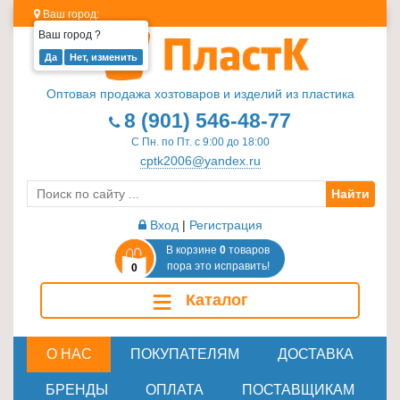
Ваш город:
Ваш город
?
Изделия
из
Оптовая продажа хозтоваров и изделий из пластика
пластика
8 (901) 546-48-77
≡
С Пн. по Пт. с 9:00 до 18:00
+
cptk2006@yandex.ru
Найти
Стеклотара
≡
Вход
|
Регистрация
+
В корзине
0
товаров
пора это исправить!
0
Пластиковая
≡
Каталог
мебель
≡
+
О НАС
ПОКУПАТЕЛЯМ
ДОСТАВКА
Хозтовары
БРЕНДЫ
ОПЛАТА
ПОСТАВЩИКАМ