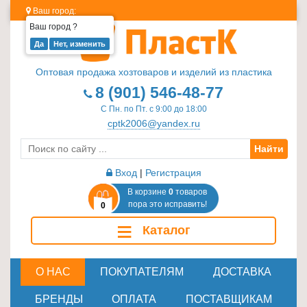
Ваш город:
Ваш город
?
Изделия
из
Оптовая продажа хозтоваров и изделий из пластика
пластика
8 (901) 546-48-77
≡
С Пн. по Пт. с 9:00 до 18:00
+
cptk2006@yandex.ru
Найти
Стеклотара
≡
Вход
|
Регистрация
+
В корзине
0
товаров
пора это исправить!
0
Пластиковая
≡
Каталог
мебель
≡
+
О НАС
ПОКУПАТЕЛЯМ
ДОСТАВКА
Хозтовары
БРЕНДЫ
ОПЛАТА
ПОСТАВЩИКАМ