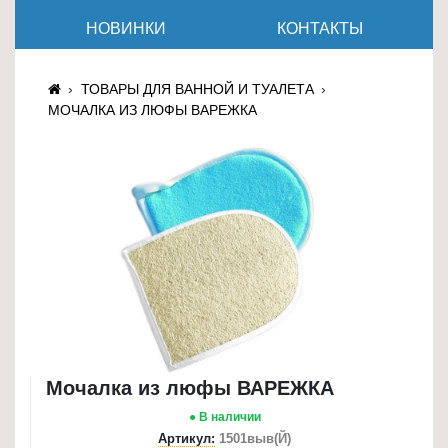
≡
НОВИНКИ
КОНТАКТЫ
+
Товары
ТОВАРЫ ДЛЯ ВАННОЙ И ТУАЛЕТА
для
МОЧАЛКА ИЗ ЛЮФЫ ВАРЕЖКА
животных
Товары
для
дома
≡
+
Туризм
и
отдых
Мочалка из люфы ВАРЕЖКА
Посуда
● В наличии
и
Артикул:
1501выв(Й)
товары