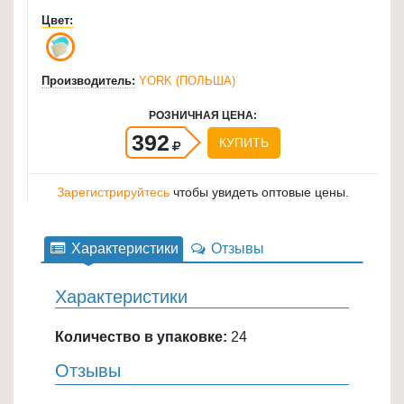
для
Цвет:
кухни
≡
Производитель:
YORK (ПОЛЬША)
+
РОЗНИЧНАЯ ЦЕНА:
Товары
392
КУПИТЬ
для
уборки
≡
Зарегистрируйтесь
чтобы увидеть оптовые цены.
+
Характеристики
Отзывы
Товары
для
Характеристики
дачи
и
Количество в упаковке:
24
сада
≡
Отзывы
+