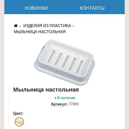
≡
НОВИНКИ
КОНТАКТЫ
+
Товары
ИЗДЕЛИЯ ИЗ ПЛАСТИКА
для
МЫЛЬНИЦА НАСТОЛЬНАЯ
животных
Товары
для
дома
≡
+
Мыльница настольная
Туризм
и
● В наличии
отдых
Артикул:
77800
Цвет:
Посуда
и
товары