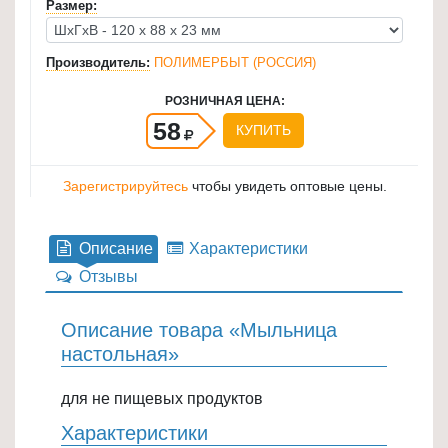
Размер:
для
кухни
Производитель:
ПОЛИМЕРБЫТ (РОССИЯ)
≡
+
РОЗНИЧНАЯ ЦЕНА:
58
КУПИТЬ
Товары
для
Зарегистрируйтесь
чтобы увидеть оптовые цены.
уборки
≡
+
Описание
Характеристики
Отзывы
Товары
для
Описание товара «Мыльница
дачи
настольная»
и
сада
для не пищевых продуктов
≡
+
Характеристики