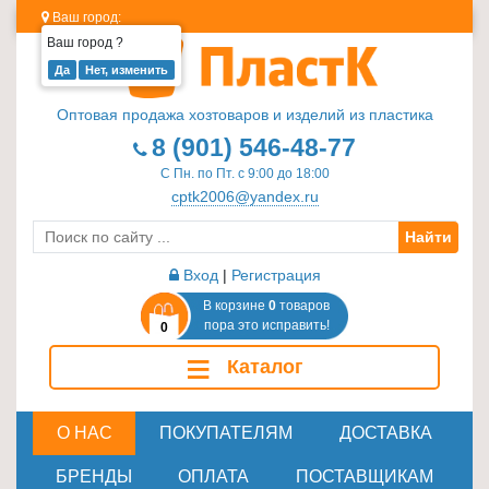
Ваш город:
Ваш город
?
Изделия
из
Оптовая продажа хозтоваров и изделий из пластика
пластика
8 (901) 546-48-77
≡
С Пн. по Пт. с 9:00 до 18:00
+
cptk2006@yandex.ru
Найти
Стеклотара
≡
Вход
|
Регистрация
+
В корзине
0
товаров
пора это исправить!
0
Пластиковая
≡
Каталог
мебель
≡
+
О НАС
ПОКУПАТЕЛЯМ
ДОСТАВКА
Хозтовары
БРЕНДЫ
ОПЛАТА
ПОСТАВЩИКАМ