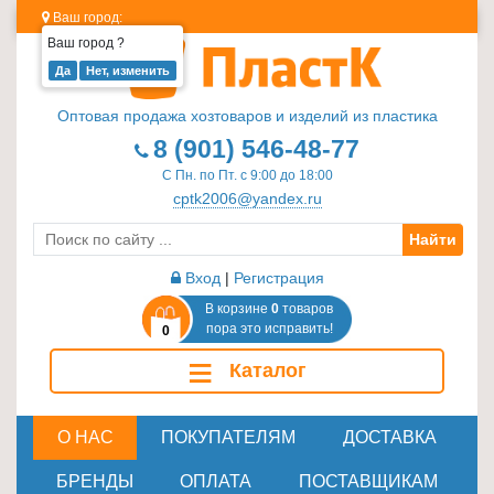
Ваш город:
Ваш город
?
Изделия
из
Оптовая продажа хозтоваров и изделий из пластика
пластика
8 (901) 546-48-77
≡
С Пн. по Пт. с 9:00 до 18:00
+
cptk2006@yandex.ru
Найти
Стеклотара
≡
Вход
|
Регистрация
+
В корзине
0
товаров
пора это исправить!
0
Пластиковая
≡
Каталог
мебель
≡
+
О НАС
ПОКУПАТЕЛЯМ
ДОСТАВКА
Хозтовары
БРЕНДЫ
ОПЛАТА
ПОСТАВЩИКАМ