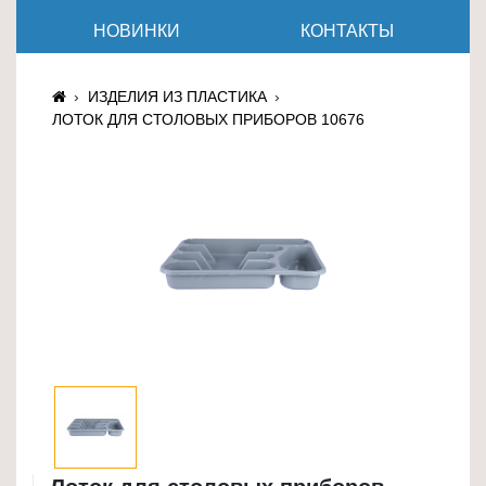
≡
НОВИНКИ
КОНТАКТЫ
+
Товары
ИЗДЕЛИЯ ИЗ ПЛАСТИКА
для
ЛОТОК ДЛЯ СТОЛОВЫХ ПРИБОРОВ 10676
животных
Товары
для
дома
≡
+
Туризм
и
отдых
Посуда
и
товары