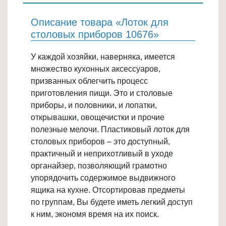
Товары
Описание товара «Лоток для
для
столовых приборов 10676»
ванной
и
У каждой хозяйки, наверняка, имеется
туалета
множество кухонных аксессуаров,
Товары
призванных облегчить процесс
для
приготовления пищи. Это и столовые
детей
приборы, и половники, и лопатки,
≡
открывашки, овощечистки и прочие
полезные мелочи. Пластиковый лоток для
+
столовых приборов – это доступный,
Товары
практичный и неприхотливый в уходе
для
органайзер, позволяющий грамотно
хранения
упорядочить содержимое выдвижного
≡
ящика на кухне. Отсортировав предметы
по группам, Вы будете иметь легкий доступ
+
к ним, экономя время на их поиск.