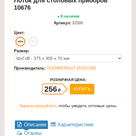
Лоток для столовых приборов
для
10676
кухни
● В наличии
≡
Артикул:
22500
+
Цвет:
Товары
для
Размер:
уборки
≡
Производитель:
ПОЛИМЕРБЫТ (РОССИЯ)
+
РОЗНИЧНАЯ ЦЕНА:
Товары
256
КУПИТЬ
для
дачи
Зарегистрируйтесь
чтобы увидеть оптовые цены.
и
сада
≡
Описание
Характеристики
+
Отзывы