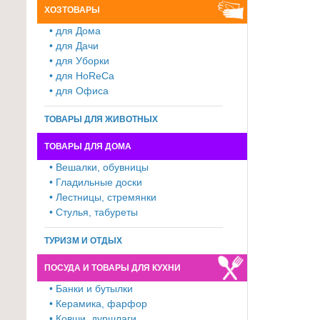
ХОЗТОВАРЫ
для
• для Дома
кухни
• для Дачи
≡
• для Уборки
+
• для HoReCa
• для Офиса
Товары
для
ТОВАРЫ ДЛЯ ЖИВОТНЫХ
уборки
ТОВАРЫ ДЛЯ ДОМА
≡
• Вешалки, обувницы
+
• Гладильные доски
• Лестницы, стремянки
Товары
• Стулья, табуреты
для
дачи
ТУРИЗМ И ОТДЫХ
и
ПОСУДА И ТОВАРЫ ДЛЯ КУХНИ
сада
≡
• Банки и бутылки
• Керамика, фарфор
+
• Ковши, дуршлаги