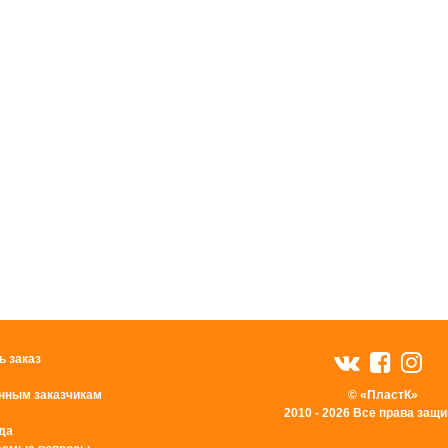
ь заказ
нным заказчикам
© «ПластК»
2010 - 2026 Все права за
да