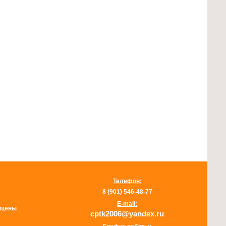
Телефон:
8 (901) 546-48-77
E-mail:
щищены
cptk2006@yandex.ru