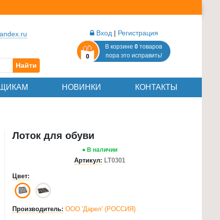
Вход
|
Регистрация
andex.ru
В корзине
0
товаров
пора это исправить!
0
Найти
ЩИКАМ
НОВИНКИ
КОНТАКТЫ
Лоток для обуви
● В наличии
Артикул:
LT0301
Цвет:
Производитель:
ООО 'Дарел' (РОССИЯ)