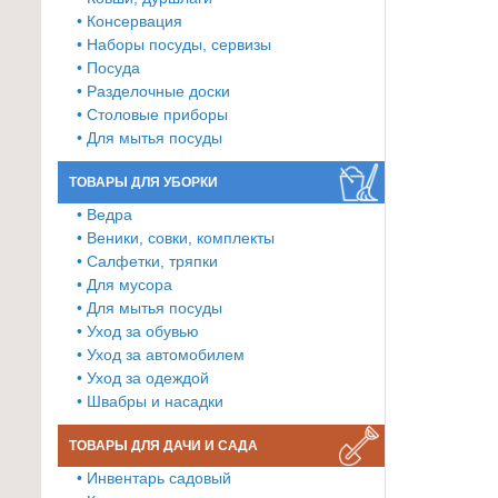
• Консервация
Товары
• Наборы посуды, сервизы
для
• Посуда
ванной
• Разделочные доски
и
• Столовые приборы
туалета
• Для мытья посуды
Товары
ТОВАРЫ ДЛЯ УБОРКИ
для
• Ведра
детей
• Веники, совки, комплекты
≡
• Салфетки, тряпки
• Для мусора
+
• Для мытья посуды
• Уход за обувью
Товары
• Уход за автомобилем
для
• Уход за одеждой
хранения
• Швабры и насадки
≡
+
ТОВАРЫ ДЛЯ ДАЧИ И САДА
• Инвентарь садовый