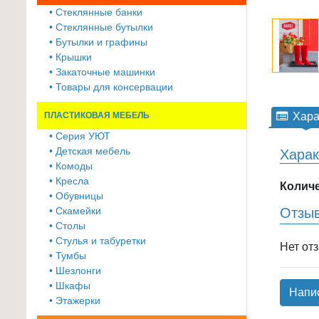
≡
• Стеклянные банки
+
• Стеклянные бутылки
• Бутылки и графины
Товары
• Крышки
• Закаточные машинки
для
• Товары для консервации
животных
ПЛАСТИКОВАЯ МЕБЕЛЬ
Хара
Товары
для
• Серия УЮТ
• Детская мебель
Харак
дома
• Комоды
≡
• Кресла
Количе
+
• Обувницы
• Скамейки
Отзы
Туризм
• Столы
и
• Стулья и табуретки
Нет от
отдых
• Тумбы
• Шезлонги
Посуда
• Шкафы
Напи
и
• Этажерки
товары