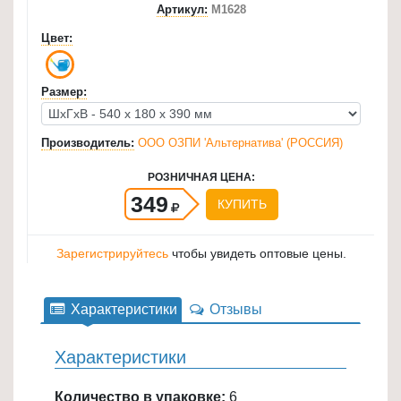
Артикул:
М1628
для
Цвет:
кухни
≡
+
Размер:
Товары
Производитель:
ООО ОЗПИ 'Альтернатива' (РОССИЯ)
для
уборки
РОЗНИЧНАЯ ЦЕНА:
≡
349
КУПИТЬ
+
Товары
Зарегистрируйтесь
чтобы увидеть оптовые цены.
для
дачи
Характеристики
Отзывы
и
сада
Характеристики
≡
+
Количество в упаковке:
6