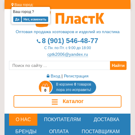
Ваш город:
Ваш город
?
Изделия
из
Оптовая продажа хозтоваров и изделий из пластика
пластика
8 (901) 546-48-77
≡
С Пн. по Пт. с 9:00 до 18:00
+
cptk2006@yandex.ru
Найти
Стеклотара
≡
Вход
|
Регистрация
+
В корзине
0
товаров
пора это исправить!
0
Пластиковая
≡
Каталог
мебель
≡
+
О НАС
ПОКУПАТЕЛЯМ
ДОСТАВКА
Хозтовары
БРЕНДЫ
ОПЛАТА
ПОСТАВЩИКАМ