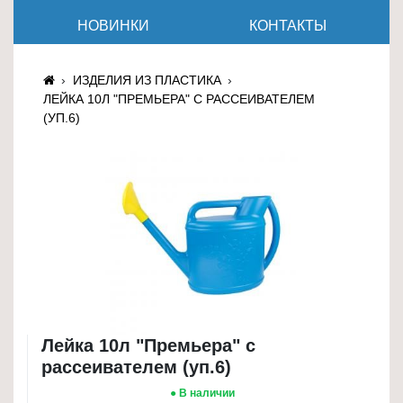
≡
НОВИНКИ
КОНТАКТЫ
+
Товары
ИЗДЕЛИЯ ИЗ ПЛАСТИКА
для
ЛЕЙКА 10Л "ПРЕМЬЕРА" С РАССЕИВАТЕЛЕМ
животных
(УП.6)
Товары
для
дома
≡
+
Туризм
и
отдых
Лейка 10л "Премьера" с
Посуда
рассеивателем (уп.6)
и
● В наличии
товары