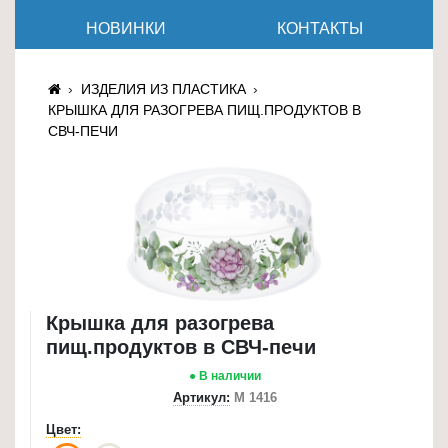
≡
НОВИНКИ
КОНТАКТЫ
+
Товары
ИЗДЕЛИЯ ИЗ ПЛАСТИКА
для
КРЫШКА ДЛЯ РАЗОГРЕВА ПИЩ.ПРОДУКТОВ В
животных
СВЧ-ПЕЧИ
Товары
для
дома
≡
+
Туризм
Крышка для разогрева
и
пищ.продуктов в СВЧ-печи
отдых
● В наличии
Посуда
Артикул:
М 1416
и
Цвет:
товары