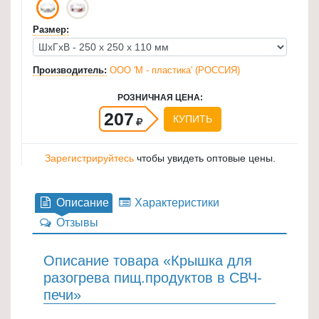
для
Размер:
кухни
≡
+
Производитель:
ООО 'М - пластика' (РОССИЯ)
РОЗНИЧНАЯ ЦЕНА:
Товары
207
для
КУПИТЬ
уборки
≡
Зарегистрируйтесь
чтобы увидеть оптовые цены.
+
Товары
Описание
Характеристики
для
Отзывы
дачи
и
Описание товара «Крышка для
сада
разогрева пищ.продуктов в СВЧ-
≡
печи»
+