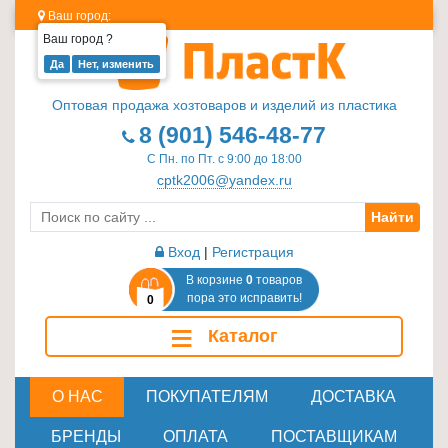
Ваш город:
Ваш город
?
Изделия
из
Оптовая продажа хозтоваров и изделий из пластика
пластика
8 (901) 546-48-77
≡
С Пн. по Пт. с 9:00 до 18:00
+
cptk2006@yandex.ru
Найти
Стеклотара
≡
Вход
|
Регистрация
+
В корзине
0
товаров
пора это исправить!
0
Пластиковая
≡
Каталог
мебель
≡
+
О НАС
ПОКУПАТЕЛЯМ
ДОСТАВКА
Хозтовары
БРЕНДЫ
ОПЛАТА
ПОСТАВЩИКАМ