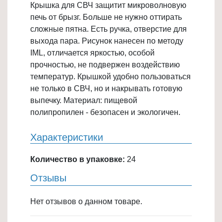
Крышка для СВЧ защитит микроволновую
Товары
печь от брызг. Больше не нужно оттирать
для
сложные пятна. Есть ручка, отверстие для
ванной
выхода пара. Рисунок нанесен по методу
и
IML, отличается яркостью, особой
туалета
прочностью, не подвержен воздействию
температур. Крышкой удобно пользоваться
Товары
не только в СВЧ, но и накрывать готовую
для
выпечку. Материал: пищевой
детей
полипропилен - безопасен и экологичен.
≡
+
Характеристики
Товары
Количество в упаковке:
24
для
хранения
Отзывы
≡
+
Нет отзывов о данном товаре.