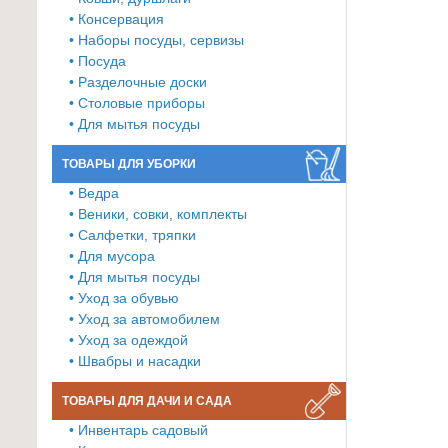
• Консервация
Товары
• Наборы посуды, сервизы
для
• Посуда
ванной
• Разделочные доски
и
• Столовые приборы
туалета
• Для мытья посуды
Товары
ТОВАРЫ ДЛЯ УБОРКИ
для
• Ведра
детей
• Веники, совки, комплекты
≡
• Салфетки, тряпки
• Для мусора
+
• Для мытья посуды
• Уход за обувью
Товары
• Уход за автомобилем
для
• Уход за одеждой
хранения
• Швабры и насадки
≡
+
ТОВАРЫ ДЛЯ ДАЧИ И САДА
• Инвентарь садовый