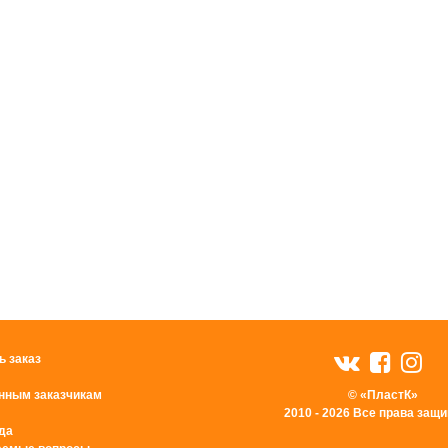
ь заказ
нным заказчикам
© «ПластК»
2010 - 2026 Все права за
да