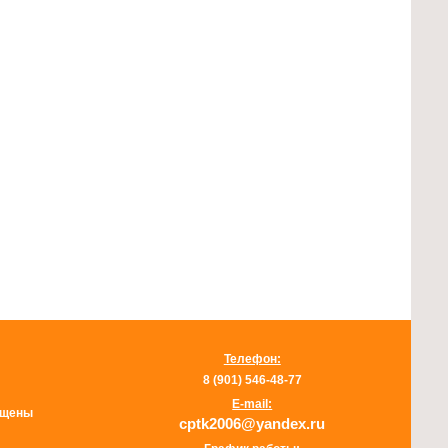
Телефон:
8 (901) 546-48-77
E-mail:
щищены
cptk2006@yandex.ru