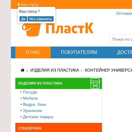
Ваш город:
Ваш город
?
Оптовая
Изделия
из
пластика
≡
О НАС
ПОКУПАТЕЛЯМ
ДОСТ
+
Стеклотара
ИЗДЕЛИЯ ИЗ ПЛАСТИКА
КОНТЕЙНЕР УНИВЕРСА
≡
+
ИЗДЕЛИЯ ИЗ ПЛАСТИКА
• Посуда
Пластиковая
• Мебель
мебель
• Ведра, баки
≡
• Хранение
+
• Детские товары
Хозтовары
СТЕКЛОТАРА