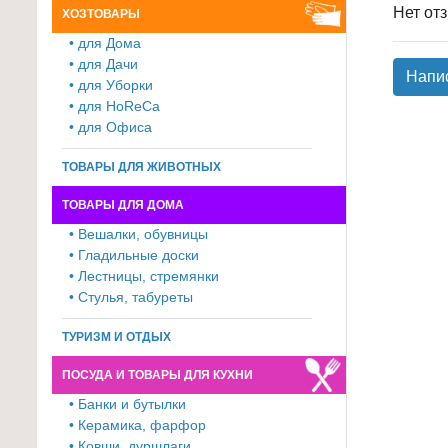
Нет от
ХОЗТОВАРЫ
для
• для Дома
кухни
• для Дачи
≡
Напи
• для Уборки
+
• для HoReCa
• для Офиса
Товары
для
ТОВАРЫ ДЛЯ ЖИВОТНЫХ
уборки
ТОВАРЫ ДЛЯ ДОМА
≡
• Вешалки, обувницы
+
• Гладильные доски
• Лестницы, стремянки
Товары
• Стулья, табуреты
для
дачи
ТУРИЗМ И ОТДЫХ
и
ПОСУДА И ТОВАРЫ ДЛЯ КУХНИ
сада
≡
• Банки и бутылки
• Керамика, фарфор
+
• Ковши, дуршлаги