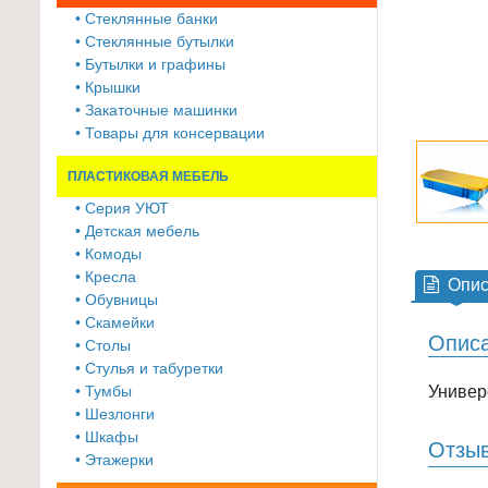
≡
• Стеклянные банки
+
• Стеклянные бутылки
• Бутылки и графины
Товары
• Крышки
• Закаточные машинки
для
• Товары для консервации
животных
ПЛАСТИКОВАЯ МЕБЕЛЬ
Товары
для
• Серия УЮТ
• Детская мебель
дома
• Комоды
≡
• Кресла
Опис
+
• Обувницы
• Скамейки
Туризм
Описа
• Столы
и
• Стулья и табуретки
отдых
Универ
• Тумбы
• Шезлонги
Посуда
• Шкафы
Отзы
и
• Этажерки
товары