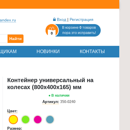
Вход
|
Регистрация
andex.ru
В корзине
0
товаров
пора это исправить!
0
Найти
ЩИКАМ
НОВИНКИ
КОНТАКТЫ
Контейнер универсальный на
колесах (800х400х165) мм
● В наличии
Артикул:
350-0240
Цвет:
Размер: