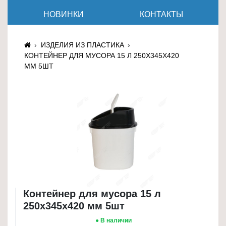
≡
НОВИНКИ
КОНТАКТЫ
+
Товары
ИЗДЕЛИЯ ИЗ ПЛАСТИКА
для
КОНТЕЙНЕР ДЛЯ МУСОРА 15 Л 250Х345Х420
животных
ММ 5ШТ
Товары
для
дома
≡
+
Туризм
и
отдых
Контейнер для мусора 15 л
Посуда
250х345х420 мм 5шт
и
● В наличии
товары