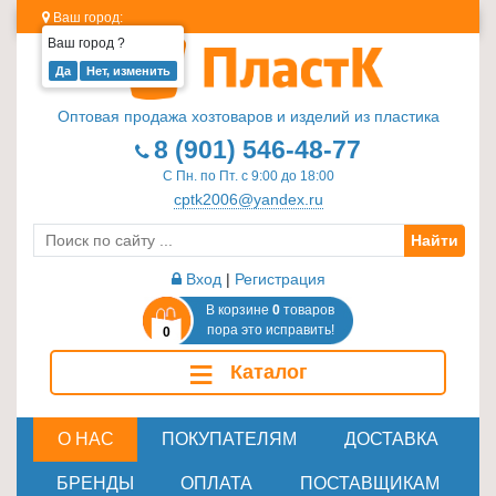
Ваш город:
Ваш город
?
Изделия
из
Оптовая продажа хозтоваров и изделий из пластика
пластика
8 (901) 546-48-77
≡
С Пн. по Пт. с 9:00 до 18:00
+
cptk2006@yandex.ru
Найти
Стеклотара
≡
Вход
|
Регистрация
+
В корзине
0
товаров
пора это исправить!
0
Пластиковая
≡
Каталог
мебель
≡
+
О НАС
ПОКУПАТЕЛЯМ
ДОСТАВКА
Хозтовары
БРЕНДЫ
ОПЛАТА
ПОСТАВЩИКАМ