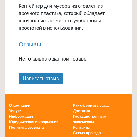
Контейнер для мусора изготовлен из
Товары
прочного пластика, который обладает
для
прочностью, легкостью, удобством и
ванной
простотой в использовании.
и
туалета
Отзывы
Товары
для
Нет отзывов о данном товаре.
детей
≡
Написать отзыв
+
Товары
для
О компании
Как оформить заказ
хранения
Услуги
Доставка
≡
Информация
Государственным
Юридическая информация
заказчикам
+
Политика возврата
Контакты
Схема проезда