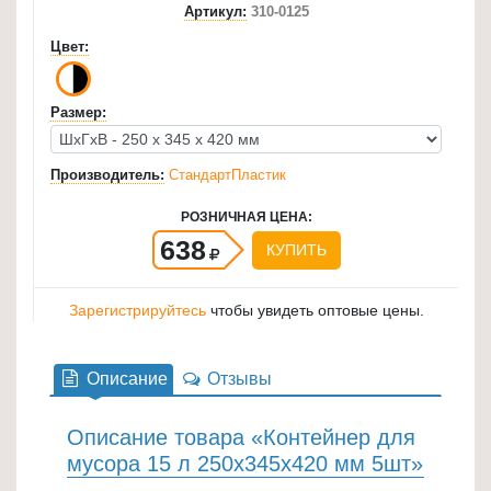
Артикул:
310-0125
для
Цвет:
кухни
≡
+
Размер:
Товары
Производитель:
СтандартПластик
для
уборки
РОЗНИЧНАЯ ЦЕНА:
≡
638
КУПИТЬ
+
Товары
Зарегистрируйтесь
чтобы увидеть оптовые цены.
для
дачи
Описание
Отзывы
и
сада
Описание товара «Контейнер для
≡
мусора 15 л 250х345х420 мм 5шт»
+