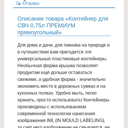
Отзывы
Товары
для
Описание товара «Контейнер для
ванной
СВЧ 0,75л ПРЕМИУМ
и
прямоугольный»
туалета
Для дома и дачи, для пикника на природе и
Товары
в путешествии вам пригодятся эти
для
универсальные пластиковые контейнеры.
детей
Необычная форма крышки позволяет
≡
продуктам ещё дольше оставаться
+
свежими, а удобная форма - значительно
экономить место в дорожных сумках и на
Товары
кухонных полках. Удобно мыть, легко
для
хранить, просто использовать! Контейнеры
хранения
произведены с использованием
≡
современной технологии нанесения
+
изображения IML (IN MOULD LABELING),
за счет чего изображение не смывается, не