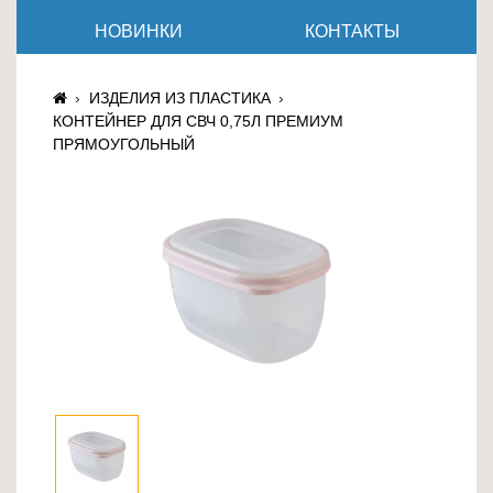
≡
НОВИНКИ
КОНТАКТЫ
+
Товары
ИЗДЕЛИЯ ИЗ ПЛАСТИКА
для
КОНТЕЙНЕР ДЛЯ СВЧ 0,75Л ПРЕМИУМ
животных
ПРЯМОУГОЛЬНЫЙ
Товары
для
дома
≡
+
Туризм
и
отдых
Посуда
и
товары