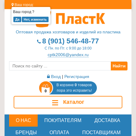
Ваш город:
Ваш город
?
Изделия
из
Оптовая продажа хозтоваров и изделий из пластика
пластика
8 (901) 546-48-77
≡
С Пн. по Пт. с 9:00 до 18:00
+
cptk2006@yandex.ru
Найти
Стеклотара
≡
Вход
|
Регистрация
+
В корзине
0
товаров
пора это исправить!
0
Пластиковая
≡
Каталог
мебель
≡
+
О НАС
ПОКУПАТЕЛЯМ
ДОСТАВКА
Хозтовары
БРЕНДЫ
ОПЛАТА
ПОСТАВЩИКАМ