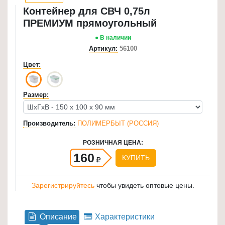
Контейнер для СВЧ 0,75л
для
ПРЕМИУМ прямоугольный
кухни
≡
● В наличии
+
Артикул:
56100
Цвет:
Товары
для
уборки
Размер:
≡
+
Производитель:
ПОЛИМЕРБЫТ (РОССИЯ)
Товары
РОЗНИЧНАЯ ЦЕНА:
для
160
КУПИТЬ
дачи
и
Зарегистрируйтесь
чтобы увидеть оптовые цены.
сада
≡
+
Описание
Характеристики