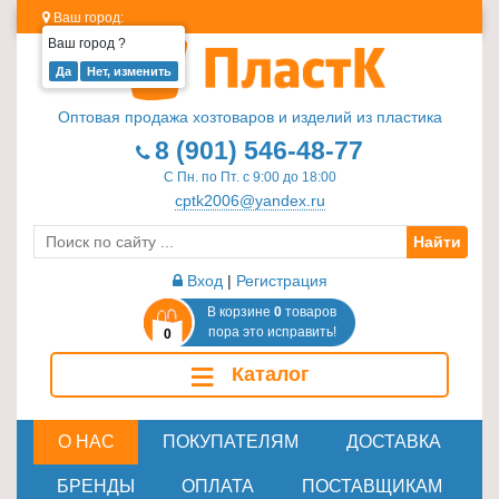
Ваш город:
Ваш город
?
Изделия
из
Оптовая продажа хозтоваров и изделий из пластика
пластика
8 (901) 546-48-77
≡
С Пн. по Пт. с 9:00 до 18:00
+
cptk2006@yandex.ru
Найти
Стеклотара
≡
Вход
|
Регистрация
+
В корзине
0
товаров
пора это исправить!
0
Пластиковая
≡
Каталог
мебель
≡
+
О НАС
ПОКУПАТЕЛЯМ
ДОСТАВКА
Хозтовары
БРЕНДЫ
ОПЛАТА
ПОСТАВЩИКАМ