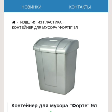
≡
НОВИНКИ
КОНТАКТЫ
+
Товары
ИЗДЕЛИЯ ИЗ ПЛАСТИКА
для
КОНТЕЙНЕР ДЛЯ МУСОРА "ФОРТЕ" 9Л
животных
Товары
для
дома
≡
+
Туризм
и
отдых
Посуда
Контейнер для мусора "Форте" 9л
и
товары