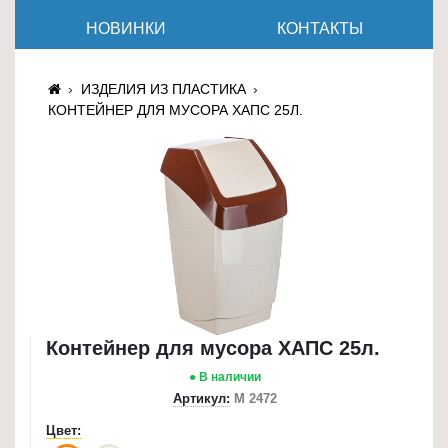
≡
НОВИНКИ
КОНТАКТЫ
+
Товары
ИЗДЕЛИЯ ИЗ ПЛАСТИКА
для
КОНТЕЙНЕР ДЛЯ МУСОРА ХАПС 25Л.
животных
Товары
для
дома
≡
+
Туризм
и
Контейнер для мусора ХАПС 25л.
отдых
● В наличии
Посуда
Артикул:
М 2472
и
Цвет:
товары