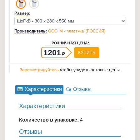
для
Размер:
кухни
≡
+
Производитель:
ООО 'М - пластика' (РОССИЯ)
Товары
РОЗНИЧНАЯ ЦЕНА:
1201
для
КУПИТЬ
уборки
≡
Зарегистрируйтесь
чтобы увидеть оптовые цены.
+
Товары
Характеристики
Отзывы
для
дачи
Характеристики
и
сада
Количество в упаковке:
4
≡
Отзывы
+