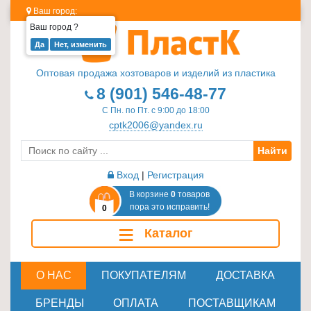
Ваш город:
Ваш город
?
Изделия
из
Оптовая продажа хозтоваров и изделий из пластика
пластика
8 (901) 546-48-77
≡
С Пн. по Пт. с 9:00 до 18:00
+
cptk2006@yandex.ru
Найти
Стеклотара
≡
Вход
|
Регистрация
+
В корзине
0
товаров
пора это исправить!
0
Пластиковая
≡
Каталог
мебель
≡
+
О НАС
ПОКУПАТЕЛЯМ
ДОСТАВКА
Хозтовары
БРЕНДЫ
ОПЛАТА
ПОСТАВЩИКАМ