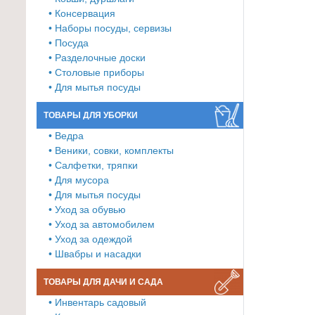
• Консервация
Товары
• Наборы посуды, сервизы
для
• Посуда
ванной
• Разделочные доски
и
• Столовые приборы
туалета
• Для мытья посуды
Товары
ТОВАРЫ ДЛЯ УБОРКИ
для
• Ведра
детей
• Веники, совки, комплекты
≡
• Салфетки, тряпки
• Для мусора
+
• Для мытья посуды
• Уход за обувью
Товары
• Уход за автомобилем
для
• Уход за одеждой
хранения
• Швабры и насадки
≡
+
ТОВАРЫ ДЛЯ ДАЧИ И САДА
• Инвентарь садовый