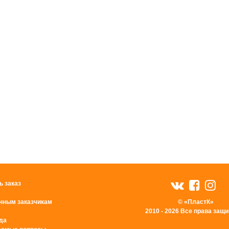
ь заказ
нным заказчикам
© «ПластК»
2010 - 2026 Все права за
да