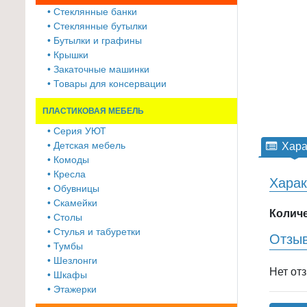
≡
• Стеклянные банки
+
• Стеклянные бутылки
• Бутылки и графины
Товары
• Крышки
• Закаточные машинки
для
• Товары для консервации
животных
ПЛАСТИКОВАЯ МЕБЕЛЬ
Товары
для
• Серия УЮТ
• Детская мебель
Хара
дома
• Комоды
≡
• Кресла
Харак
+
• Обувницы
• Скамейки
Туризм
Количе
• Столы
и
• Стулья и табуретки
Отзы
отдых
• Тумбы
• Шезлонги
Нет от
Посуда
• Шкафы
и
• Этажерки
товары