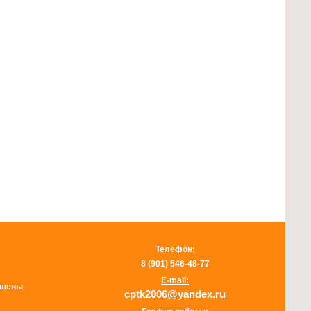
Телефон:
8 (901) 546-48-77
E-mail:
щищены
cptk2006@yandex.ru