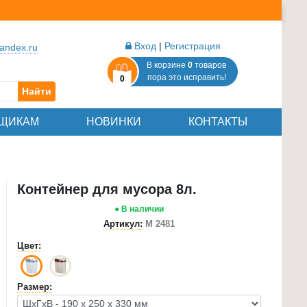
Вход
|
Регистрация
andex.ru
В корзине
0
товаров
пора это исправить!
0
Найти
ЩИКАМ
НОВИНКИ
КОНТАКТЫ
Контейнер для мусора 8л.
● В наличии
Артикул:
М 2481
Цвет:
Размер: