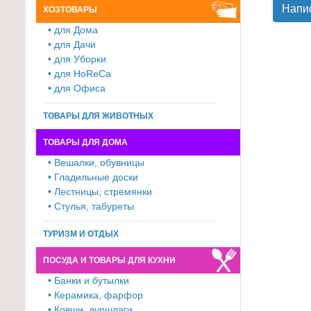
Напи
ХОЗТОВАРЫ
для
• для Дома
кухни
• для Дачи
≡
• для Уборки
+
• для HoReCa
• для Офиса
Товары
для
ТОВАРЫ ДЛЯ ЖИВОТНЫХ
уборки
ТОВАРЫ ДЛЯ ДОМА
≡
• Вешалки, обувницы
+
• Гладильные доски
• Лестницы, стремянки
Товары
• Стулья, табуреты
для
дачи
ТУРИЗМ И ОТДЫХ
и
ПОСУДА И ТОВАРЫ ДЛЯ КУХНИ
сада
≡
• Банки и бутылки
• Керамика, фарфор
+
• Ковши, дуршлаги