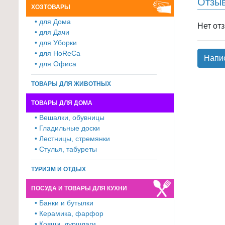
Отзы
ХОЗТОВАРЫ
для
• для Дома
кухни
Нет от
• для Дачи
≡
• для Уборки
+
• для HoReCa
Напи
• для Офиса
Товары
для
ТОВАРЫ ДЛЯ ЖИВОТНЫХ
уборки
ТОВАРЫ ДЛЯ ДОМА
≡
• Вешалки, обувницы
+
• Гладильные доски
• Лестницы, стремянки
Товары
• Стулья, табуреты
для
дачи
ТУРИЗМ И ОТДЫХ
и
ПОСУДА И ТОВАРЫ ДЛЯ КУХНИ
сада
≡
• Банки и бутылки
• Керамика, фарфор
+
• Ковши, дуршлаги