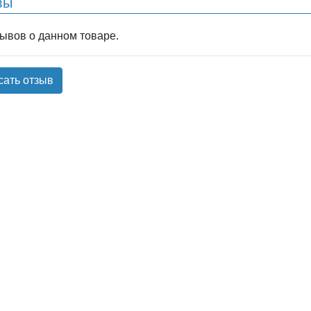
вы
зывов о данном товаре.
сать отзыв