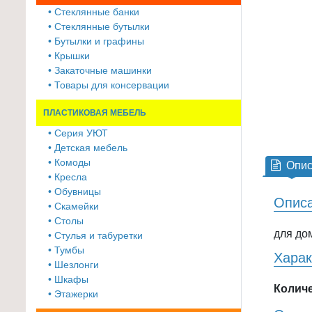
≡
• Стеклянные банки
+
• Стеклянные бутылки
• Бутылки и графины
Товары
• Крышки
• Закаточные машинки
для
• Товары для консервации
животных
ПЛАСТИКОВАЯ МЕБЕЛЬ
Товары
для
• Серия УЮТ
• Детская мебель
дома
• Комоды
Опис
≡
• Кресла
+
• Обувницы
Описа
• Скамейки
Туризм
• Столы
и
для до
• Стулья и табуретки
отдых
• Тумбы
Харак
• Шезлонги
Посуда
• Шкафы
Количе
и
• Этажерки
товары