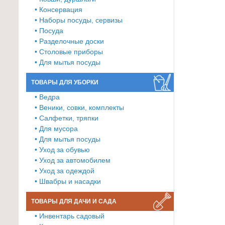
• Консервация
Товары
• Наборы посуды, сервизы
для
• Посуда
ванной
• Разделочные доски
и
• Столовые приборы
туалета
• Для мытья посуды
Товары
ТОВАРЫ ДЛЯ УБОРКИ
для
• Ведра
детей
• Веники, совки, комплекты
≡
• Салфетки, тряпки
• Для мусора
+
• Для мытья посуды
• Уход за обувью
Товары
• Уход за автомобилем
для
• Уход за одеждой
хранения
• Швабры и насадки
≡
+
ТОВАРЫ ДЛЯ ДАЧИ И САДА
• Инвентарь садовый