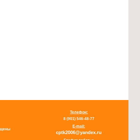
Телефон:
8 (901) 546-48-77
E-mail:
щищены
cptk2006@yandex.ru