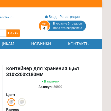
Вход
|
Регистрация
andex.ru
В корзине
0
товаров
пора это исправить!
0
Найти
ЩИКАМ
НОВИНКИ
КОНТАКТЫ
Контейнер для хранения 6,5л
310х200х180мм
● В наличии
Артикул:
80900
Цвет:
Размер: