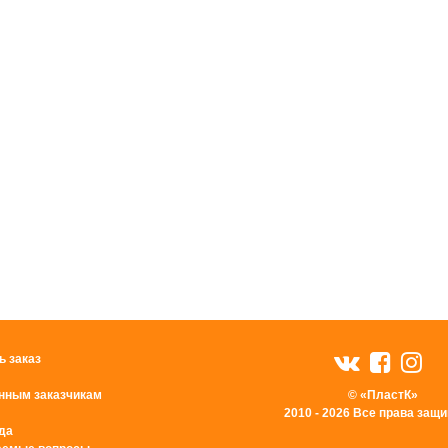
ь заказ
нным заказчикам
© «ПластК»
2010 - 2026 Все права за
да