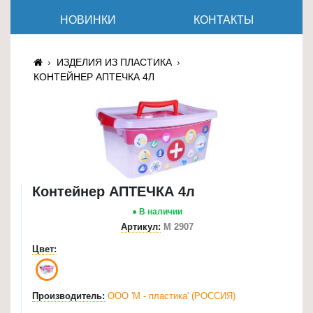
≡
НОВИНКИ
КОНТАКТЫ
+
Товары
ИЗДЕЛИЯ ИЗ ПЛАСТИКА
для
КОНТЕЙНЕР АПТЕЧКА 4Л
животных
Товары
для
дома
≡
+
Контейнер АПТЕЧКА 4л
● В наличии
Туризм
Артикул:
М 2907
и
отдых
Цвет:
Посуда
и
Производитель:
ООО 'М - пластика' (РОССИЯ)
товары