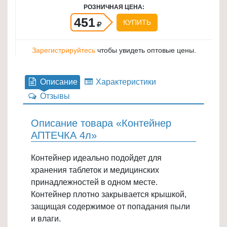
РОЗНИЧНАЯ ЦЕНА:
для
451
КУПИТЬ
кухни
≡
+
Зарегистрируйтесь
чтобы увидеть оптовые цены.
Товары
Описание
Характеристики
для
уборки
Отзывы
≡
+
Описание товара «Контейнер
АПТЕЧКА 4л»
Товары
для
Контейнер идеально подойдет для
дачи
хранения таблеток и медицинских
и
принадлежностей в одном месте.
сада
Контейнер плотно закрывается крышкой,
≡
защищая содержимое от попадания пыли
+
и влаги.