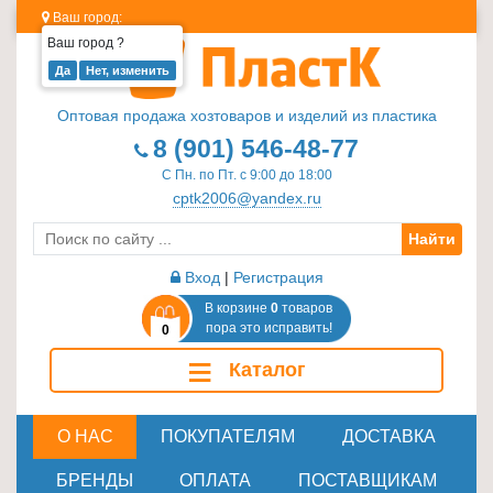
Ваш город:
Ваш город
?
Изделия
из
Оптовая продажа хозтоваров и изделий из пластика
пластика
8 (901) 546-48-77
≡
С Пн. по Пт. с 9:00 до 18:00
+
cptk2006@yandex.ru
Найти
Стеклотара
≡
Вход
|
Регистрация
+
В корзине
0
товаров
пора это исправить!
0
Пластиковая
≡
Каталог
мебель
≡
+
О НАС
ПОКУПАТЕЛЯМ
ДОСТАВКА
Хозтовары
БРЕНДЫ
ОПЛАТА
ПОСТАВЩИКАМ