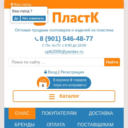
Ваш город:
Ваш город
?
Изделия
из
Оптовая продажа хозтоваров и изделий из пластика
пластика
8 (901) 546-48-77
≡
С Пн. по Пт. с 9:00 до 18:00
+
cptk2006@yandex.ru
Найти
Стеклотара
≡
Вход
|
Регистрация
+
В корзине
0
товаров
пора это исправить!
0
Пластиковая
≡
Каталог
мебель
≡
+
О НАС
ПОКУПАТЕЛЯМ
ДОСТАВКА
Хозтовары
БРЕНДЫ
ОПЛАТА
ПОСТАВЩИКАМ