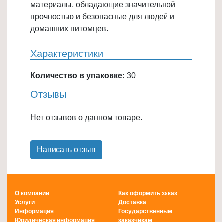
материалы, обладающие значительной
Товары
прочностью и безопасные для людей и
для
домашних питомцев.
ванной
и
Характеристики
туалета
Количество в упаковке:
30
Товары
для
Отзывы
детей
≡
Нет отзывов о данном товаре.
+
Товары
Написать отзыв
для
хранения
≡
О компании
Как оформить заказ
+
Услуги
Доставка
Информация
Государственным
Юридическая информация
заказчикам