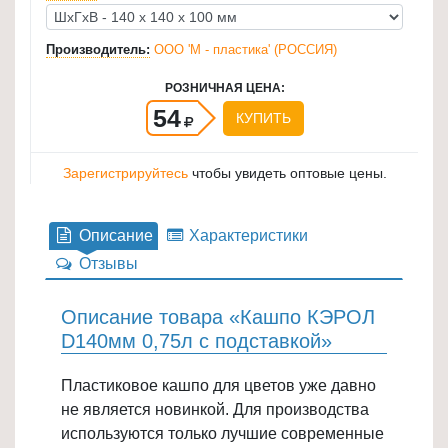
для
кухни
Производитель:
ООО 'М - пластика' (РОССИЯ)
≡
РОЗНИЧНАЯ ЦЕНА:
+
54
КУПИТЬ
Товары
для
Зарегистрируйтесь
чтобы увидеть оптовые цены.
уборки
≡
Описание
Характеристики
+
Отзывы
Товары
для
Описание товара «Кашпо КЭРОЛ
дачи
D140мм 0,75л с подставкой»
и
сада
Пластиковое кашпо для цветов уже давно
≡
не является новинкой. Для производства
+
используются только лучшие современные