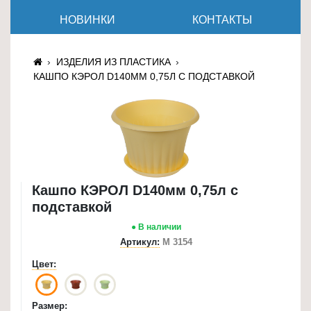
≡
НОВИНКИ
КОНТАКТЫ
+
Товары
ИЗДЕЛИЯ ИЗ ПЛАСТИКА
для
КАШПО КЭРОЛ D140ММ 0,75Л С ПОДСТАВКОЙ
животных
Товары
для
дома
≡
+
Кашпо КЭРОЛ D140мм 0,75л с
подставкой
Туризм
● В наличии
и
Артикул:
М 3154
отдых
Цвет:
Посуда
и
Размер:
товары