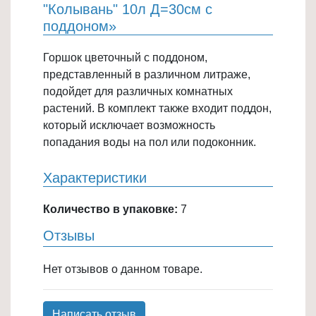
"Колывань" 10л Д=30см с
Товары
поддоном»
для
ванной
Горшок цветочный с поддоном,
и
представленный в различном литраже,
туалета
подойдет для различных комнатных
растений. В комплект также входит поддон,
Товары
который исключает возможность
для
попадания воды на пол или подоконник.
детей
≡
Характеристики
+
Количество в упаковке:
7
Товары
для
Отзывы
хранения
≡
Нет отзывов о данном товаре.
+
Написать отзыв