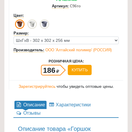
Артикул:
С96то
для
кухни
Цвет:
≡
+
Размер:
Товары
для
Производитель:
ООО 'Алтайский полимер' (РОССИЯ)
уборки
РОЗНИЧНАЯ ЦЕНА:
≡
186
КУПИТЬ
+
Товары
Зарегистрируйтесь
чтобы увидеть оптовые цены.
для
дачи
и
Описание
Характеристики
сада
Отзывы
≡
+
Описание товара «Горшок