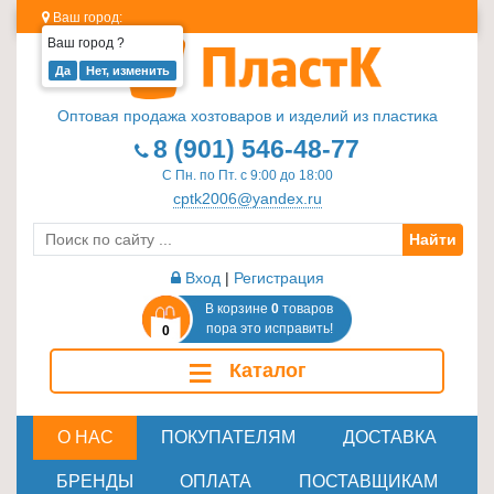
Ваш город:
Ваш город
?
Изделия
из
Оптовая продажа хозтоваров и изделий из пластика
пластика
8 (901) 546-48-77
≡
С Пн. по Пт. с 9:00 до 18:00
+
cptk2006@yandex.ru
Найти
Стеклотара
≡
Вход
|
Регистрация
+
В корзине
0
товаров
пора это исправить!
0
Пластиковая
≡
Каталог
мебель
≡
+
О НАС
ПОКУПАТЕЛЯМ
ДОСТАВКА
Хозтовары
БРЕНДЫ
ОПЛАТА
ПОСТАВЩИКАМ