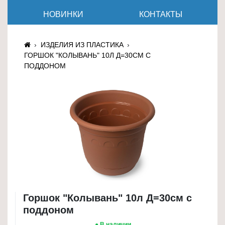
≡
НОВИНКИ
КОНТАКТЫ
+
Товары
ИЗДЕЛИЯ ИЗ ПЛАСТИКА
для
ГОРШОК "КОЛЫВАНЬ" 10Л Д=30СМ С
животных
ПОДДОНОМ
Товары
для
дома
≡
+
Туризм
и
отдых
Горшок "Колывань" 10л Д=30см с
Посуда
поддоном
и
товары
● В наличии