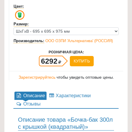
для
Цвет:
кухни
≡
Размер:
+
Производитель:
ООО ОЗПИ 'Альтернатива' (РОССИЯ)
Товары
для
РОЗНИЧНАЯ ЦЕНА:
уборки
6292
КУПИТЬ
≡
+
Зарегистрируйтесь
чтобы увидеть оптовые цены.
Товары
для
Описание
Характеристики
дачи
Отзывы
и
сада
≡
Описание товара «Бочка-бак 300л
с крышкой (квадратный)»
+