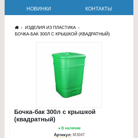
≡
НОВИНКИ
КОНТАКТЫ
+
Товары
ИЗДЕЛИЯ ИЗ ПЛАСТИКА
для
БОЧКА-БАК 300Л С КРЫШКОЙ (КВАДРАТНЫЙ)
животных
Товары
для
дома
≡
+
Туризм
и
отдых
Бочка-бак 300л с крышкой
(квадратный)
Посуда
● В наличии
и
Артикул:
М3047
товары