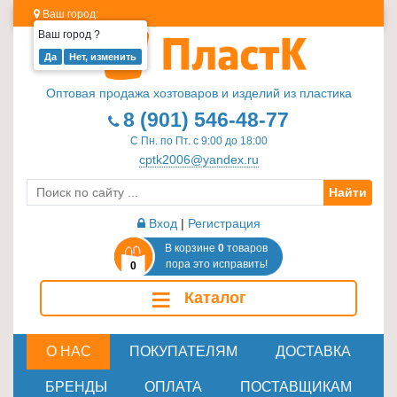
Ваш город:
Ваш город
?
Изделия
из
Оптовая продажа хозтоваров и изделий из пластика
пластика
8 (901) 546-48-77
≡
С Пн. по Пт. с 9:00 до 18:00
+
cptk2006@yandex.ru
Найти
Стеклотара
≡
Вход
|
Регистрация
+
В корзине
0
товаров
пора это исправить!
0
Пластиковая
≡
Каталог
мебель
≡
+
О НАС
ПОКУПАТЕЛЯМ
ДОСТАВКА
Хозтовары
БРЕНДЫ
ОПЛАТА
ПОСТАВЩИКАМ