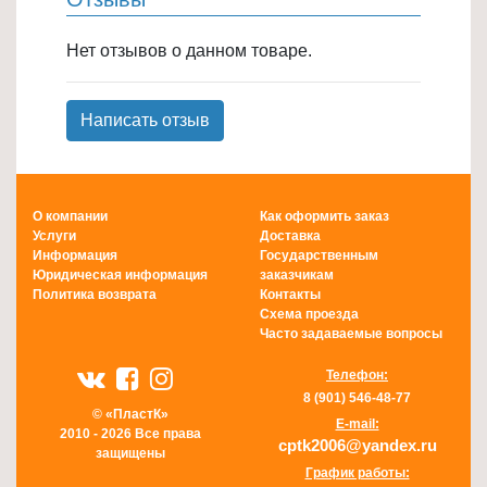
Нет отзывов о данном товаре.
Написать отзыв
О компании
Как оформить заказ
Услуги
Доставка
Информация
Государственным
Юридическая информация
заказчикам
Политика возврата
Контакты
Схема проезда
Часто задаваемые вопросы
Телефон:
8 (901) 546-48-77
© «ПластК»
E-mail:
2010 - 2026 Все права
cptk2006@yandex.ru
защищены
График работы: