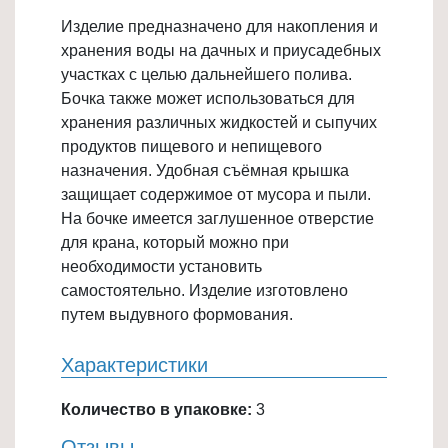
Товары
Изделие предназначено для накопления и
для
хранения воды на дачных и приусадебных
ванной
участках с целью дальнейшего полива.
и
Бочка также может использоваться для
туалета
хранения различных жидкостей и сыпучих
продуктов пищевого и непищевого
Товары
назначения. Удобная съёмная крышка
для
защищает содержимое от мусора и пыли.
детей
На бочке имеется заглушенное отверстие
≡
для крана, который можно при
+
необходимости установить
самостоятельно. Изделие изготовлено
Товары
путем выдувного формования.
для
хранения
Характеристики
≡
+
Количество в упаковке:
3
Отзывы